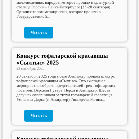
малочисленных народов, которое прошло в культурной
столице России – Санкт-Петербурге (25-28 сентября).
Организатором мероприятия, которое прошло в
Государственной...
Читать
Конкурс тофаларской красавицы
«Сылтыс» 2025
23 сентября, 2025
20 сентября 2025 года в селе Алыгджер прошел конкурс
тофаларской красавицы «Сылтыс». Это ежегодное
мероприятие собрало представителей трех тофаларских
поселков: Верхняя Гутара, Нерха и Алыгджер. Шесть
девушек соперничали за титул тофаларской красавицы:
Умпелова Дарья (с. Алыгджер) Гимодеева Регина...
Читать
Конкурс тофаларской красавицы