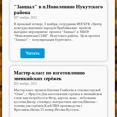
"Заншал" в п.Новоленино Нукутского
района
07 ноября, 2022
В прошлый четверг, 3 ноября, сотрудники ИОГБУК «Центр
культуры коренных народов Прибайкалья» провели
выездное мероприятие проекта “Заншал” в МБОУ
“Новоленинская СОШ” Нукутского района. Цель проекта
“Заншал” – популяризация бурятского...
Читать
Мастер-класс по изготовлению
эвенкийских серёжек
02 ноября, 2022
Мастер-класс провела Евгения Гомбоева в этномастерской
“Олан”, г. Иркутск Для изготовления серёжек в эвенкийском
стиле нам потребуется:Фетр, картон, кожа – небольшие
кусочки;Бисер, стеклярус контрастных цветов;Швензы –
основы для серёжек;Клей ПВА производства г.
Ярославль;Нитки 35 номер;Иголка;Кусочек...