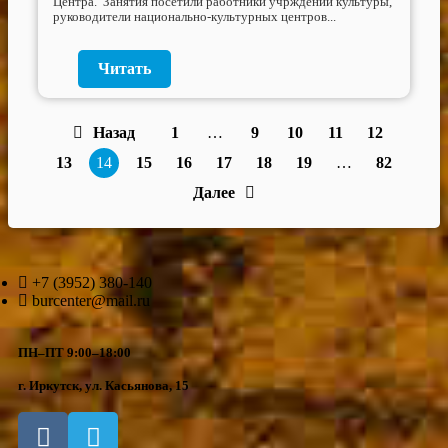
Центра. Занятия посетили работники учрждений культуры,
руководители национально-культурных центров...
Читать
Назад
1
…
9
10
11
12
13
14
15
16
17
18
19
…
82
Далее
+7 (3952) 380-140
burcenter@mail.ru
ПН–ПТ 9:00–18:00
г. Иркутск, ул. Касьянова, 15