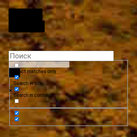
О центре
Контакты
Exact matches only
Search in title
Search in content