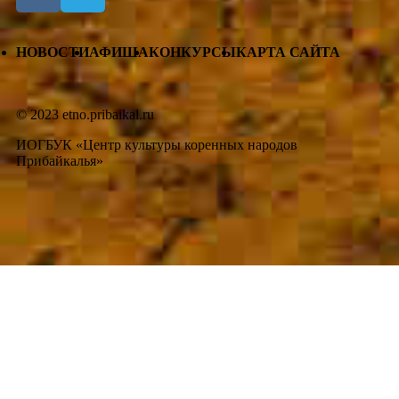
НОВОСТИ
АФИША
КОНКУРСЫ
КАРТА САЙТА
© 2023 etno.pribaikal.ru
ИОГБУК «Центр культуры коренных народов
Прибайкалья»