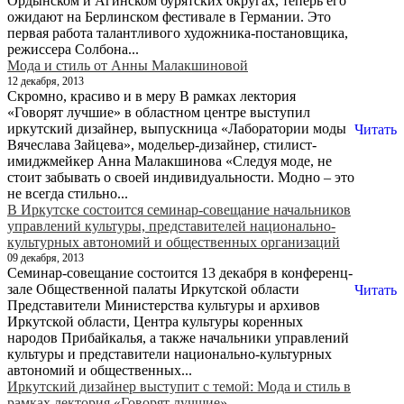
Ордынском и Агинском бурятских округах, теперь его
ожидают на Берлинском фестивале в Германии. Это
первая работа талантливого художника-постановщика,
режиссера Солбона...
Мода и стиль от Анны Малакшиновой
12 декабря, 2013
Скромно, красиво и в меру В рамках лектория
«Говорят лучшие» в областном центре выступил
иркутский дизайнер, выпускница «Лаборатории моды
Читать
Вячеслава Зайцева», модельер-дизайнер, стилист-
имиджмейкер Анна Малакшинова «Следуя моде, не
стоит забывать о своей индивидуальности. Модно – это
не всегда стильно...
В Иркутске состоится семинар-совещание начальников
управлений культуры, представителей национально-
культурных автономий и общественных организаций
09 декабря, 2013
Семинар-совещание состоится 13 декабря в конференц-
зале Общественной палаты Иркутской области
Читать
Представители Министерства культуры и архивов
Иркутской области, Центра культуры коренных
народов Прибайкалья, а также начальники управлений
культуры и представители национально-культурных
автономий и общественных...
Иркутский дизайнер выступит с темой: Мода и стиль в
рамках лектория «Говорят лучшие»