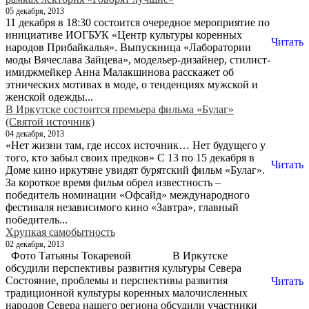
05 декабря, 2013
11 декабря в 18:30 состоится очередное мероприятие по
инициативе ИОГБУК «Центр культуры коренных
Читать
народов Прибайкалья». Выпускница «Лаборатории
моды Вячеслава Зайцева», модельер-дизайнер, стилист-
имиджмейкер Анна Малакшинова расскажет об
этнических мотивах в моде, о тенденциях мужской и
женской одежды...
В Иркутске состоится премьера фильма «Булаг»
(Святой источник)
04 декабря, 2013
«Нет жизни там, где иссох источник… Нет будущего у
того, кто забыл своих предков» С 13 по 15 декабря в
Читать
Доме кино иркутяне увидят бурятский фильм «Булаг».
За короткое время фильм обрел известность –
победитель номинации «Офсайд» международного
фестиваля независимого кино «Завтра», главный
победитель...
Хрупкая самобытность
02 декабря, 2013
Фото Татьяны Токаревой В Иркутске
обсудили перспективы развития культуры Севера
Состояние,­ проблемы и перспектив­ы развития
Читать
традиционн­ой культуры коренных малочислен­ных
народов Севера нашего региона обсудили участники