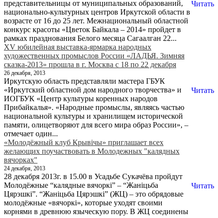
представительницы от муниципальных образований,
Читать
национально-культурных центров Иркутской области в
возрасте от 16 до 25 лет. Межнациональный областной
конкурс красоты «Цветок Байкала – 2014» пройдет в
рамках празднования Белого месяца Сагаалган 22...
XV юбилейная выставка-ярмарка народных
художественных промыслов России «ЛАДЬЯ. Зимняя
сказка-2013» прошла в г. Москва с 18 по 22 декабря
26 декабря, 2013
Иркутскую область представляли мастера ГБУК
«Иркутский областной дом народного творчества» и
Читать
ИОГБУК «Центр культуры коренных народов
Прибайкалья». «Народные промыслы, являясь частью
национальной культуры и хранилищем исторической
памяти, олицетворяют для всего мира образ России», –
отмечает один...
«Молодёжный клуб Крывiчы» приглашает всех
желающих поучаствовать в Молодежных "калядных
вячорках"
24 декабря, 2013
28 декабря 2013г. в 15.00 в Усадьбе Сукачёва пройдут
Молодёжные “калядные вячоркi” – “Жаніцьба
Читать
Цярэшкі”. “Жанiцьба Цярэшкi” (ЖЦ) – это обрядовые
молодёжные «вячоркі», которые уходят своими
корнями в древнюю языческую пору. В ЖЦ соединены