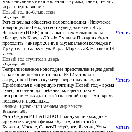
многочисленные направления – музыка, танец, песни,
игра, представление,...
Новый год по-беларусски
24 декабря, 2013
Региональная общественная организация «Иркутское
товарищество Белорусской культуры имени Я.Д.
Черского» (ИТБК) приглашает всех желающих на
Читать
«Беларускія Каляды-2014!» 7 января Праздник будет
проходить 7 января 2014г. в Музыкальном колледже г.
Иркутска, по адресу: ул. Карла Маркса, 28. Начало в 14
часов....
Новый год стучится в дверь
23 декабря, 2013
Театрализованное новогоднее представление для детей
санаторной школы-интерната № 12 устроили
сотрудники Центра культуры коренных народов
Читать
Прибайкалья в минувшую пятницу Новый год – время
чудес, особенно для ребенка, который с таким
нетерпением ожидает этой сказочной поры. Это время
подарков и нарядных...
Фильм «Булаг» или меняем мир вместе
16 декабря, 2013
Фото Сергея ИГНАТЕНКО В минувшие выходные
иркутяне увидели фильм «Булаг», известный в
Бурятии, Москве, Санкт-Петербурге, Якутии, Усть-
Читать