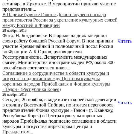
семинара в Иркутске. В мероприяти­и приняли участие
представит­ели...
В Париже бурятке Галине Дрюон вручена награда
правительства России за укрепление культурных связей
между Россией и Францией
28 ноября, 2013
Фото: Н. Богдановски В Париже на днях завершил
свою работу большой Русский форум. В нем приняли
Читать
участие Чрезвычайный и полномочный посол России
во Франции А.К.Орлов, руководители
Россотрудничества, Департамента международных
связей, Министерства иностранных дел РФ, около 300
российских соотечественников...
Соглашение о сотрудничестве в области культуры и
искусства подписано между Центром культуры
коренных народов Прибайкалья и Фондом культуры
«Тэдон» (Республика Корея)
26 ноября, 2013
Сегодня, 26 ноября, в ходе визита корейской делегации
Читать
в столицу Восточной Сибири, по итогам переговоров
представителей Фонда культуры «Тэдон» (г. Кванчжу,
Республика Корея) и Центра культуры коренных
народов Прибайкалья подписано соглашение в области
культуры и искусства директором Центра и
Президентом...