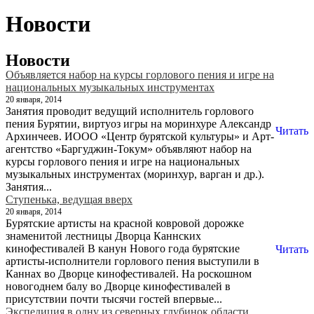
Новости
Новости
Объявляется набор на курсы горлового пения и игре на
национальных музыкальных инструментах
20 января, 2014
Занятия проводит ведущий исполнитель горлового
пения Бурятии, виртуоз игры на моринхуре Александр
Читать
Архинчеев. ИООО «Центр бурятской культуры» и Арт-
агентство «Баргуджин-Токум» объявляют набор на
курсы горлового пения и игре на национальных
музыкальных инструментах (моринхур, варган и др.).
Занятия...
Ступенька, ведущая вверх
20 января, 2014
Бурятские артисты на красной ковровой дорожке
знаменитой лестницы Дворца Каннских
кинофестивалей В канун Нового года бурятские
Читать
артисты-исполнители горлового пения выступили в
Каннах во Дворце кинофестивалей. На роскошном
новогоднем балу во Дворце кинофестивалей в
присутствии почти тысячи гостей впервые...
Экспедиция в одну из северных глубинок области