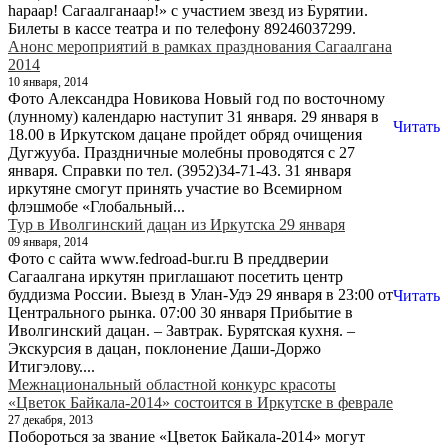
haраар! Сагаалганаар!» с участием звезд из Бурятии.
Билеты в кассе театра и по телефону 89246037299.
Анонс мероприятий в рамках празднования Сагаалгана
2014
10 января, 2014
Фото Александра Новикова Новый год по восточному
(лунному) календарю наступит 31 января. 29 января в
Читать
18.00 в Иркутском дацане пройдет обряд очищения
Дугжууба. Праздничные молебны проводятся с 27
января. Справки по тел. (3952)34-71-43. 31 января
иркутяне смогут принять участие во Всемирном
флэшмобе «Глобальный...
Тур в Иволгинский дацан из Иркутска 29 января
09 января, 2014
Фото с сайта www.fedroad-bur.ru В преддверии
Сагаалгана иркутян приглашают посетить центр
буддизма России. Выезд в Улан-Удэ 29 января в 23:00 от
Читать
Центрального рынка. 07:00 30 января Прибытие в
Иволгинский дацан. – Завтрак. Бурятская кухня. –
Экскурсия в дацан, поклонение Даши-Доржо
Итигэлову....
Межнациональный областной конкурс красоты
«Цветок Байкала-2014» состоится в Иркутске в феврале
27 декабря, 2013
Побороться за звание «Цветок Байкала-2014» могут