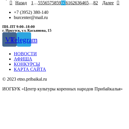
Назад
1
…
55
56
57
58
59
60
61
62
63
64
65
…
82
Далее
+7 (3952) 380-140
burcenter@mail.ru
ПН–ПТ 9:00–18:00
г. Иркутск, ул. Касьянова, 15
Vk
Telegram
НОВОСТИ
АФИША
КОНКУРСЫ
КАРТА САЙТА
© 2023 etno.pribaikal.ru
ИОГБУК «Центр культуры коренных народов Прибайкалья»