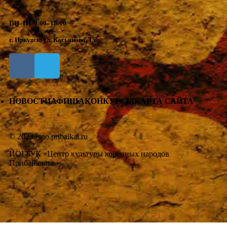
ПН–ПТ 9:00–18:00
г. Иркутск, ул. Касьянова, 15
НОВОСТИ
АФИША
КОНКУРСЫ
КАРТА САЙТА
© 2023 etno.pribaikal.ru
ИОГБУК «Центр культуры коренных народов
Прибайкалья»