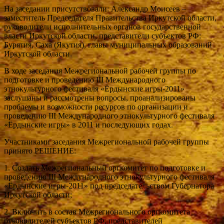
На заседании присутствовали: Александр Моисеев –
заместитель Председателя Правительства Иркутской области,
руководители исполнительных органов государственной
власти Иркутской области, представители субъектов РФ:
Бурятия, Саха (Якутия), главы муниципальных образований
Иркутской области.
В ходе заседания Межрегиональной рабочей группы по
подготовке и проведению III Международного
этнокультурного фестиваля «Ёрдынские игры-2011»
заслушаны и рассмотрены вопросы, проанализированы
проблемы и возможности ресурсов по организации и
проведению III Международного этнокультурного фестиваля
«Ёрдынские игры» в 2011 и последующих годах.
Участниками заседания Межрегиональной рабочей группы
принято РЕШЕНИЕ:
1. Создать Межрегиональный оргкомитет по подготовке и
проведению III Международного этнокультурного фестиваля
«Ёрдынские игры-2011» под председательством Губернатора
Иркутской области;
2. Включить в состав Межрегионального оргкомитета
руководителей субъектов РФ, представителей