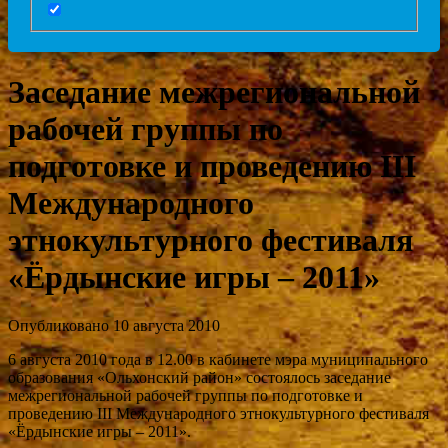
Заседание межрегиональной
рабочей группы по
подготовке и проведению III
Международного
этнокультурного фестиваля
«Ёрдынские игры – 2011»
Опубликовано 10 августа 2010
6 августа 2010 года в 12.00 в кабинете мэра муниципального
образования «Ольхонский район» состоялось заседание
межрегиональной рабочей группы по подготовке и
проведению III Международного этнокультурного фестиваля
«Ёрдынские игры – 2011».