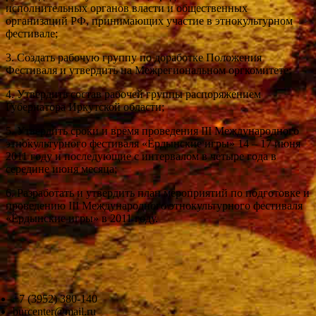
исполнительных органов власти и общественных
организаций РФ, принимающих участие в этнокультурном
фестивале;
3. Создать рабочую группу по доработке Положения
Фестиваля и утвердить на Межрегиональном оргкомитете;
4. Утвердить состав рабочей группы распоряжением
Губернатора Иркутской области;
5. Утвердить сроки и время проведения III Международного
этнокультурного фестиваля «Ёрдынские игры» 14 – 17 июня
2011 году и последующие с интервалом в четыре года в
середине июня месяца;
6. Разработать и утвердить план мероприятий по подготовке и
проведению III Международного этнокультурного фестиваля
«Ёрдынские игры» в 2011 году.
+7 (3952) 380-140
burcenter@mail.ru