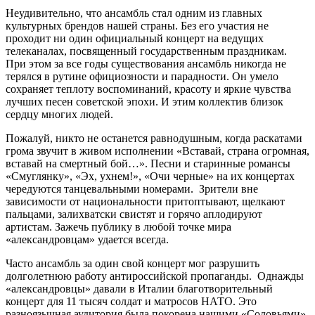
Неудивительно, что ансамбль стал одним из главных
культурных брендов нашей страны. Без его участия не
проходит ни один официальный концерт на ведущих
телеканалах, посвященный государственным праздникам.
При этом за все годы существования ансамбль никогда не
терялся в рутине официозности и парадности. Он умело
сохраняет теплоту воспоминаний, красоту и яркие чувства
лучших песен советской эпохи. И этим коллектив близок
сердцу многих людей.
Пожалуй, никто не останется равнодушным, когда раскатами
грома звучит в живом исполнении «Вставай, страна огромная,
вставай на смертный бой…». Песни и старинные романсы
«Смуглянку», «Эх, ухнем!», «Очи черные» на их концертах
чередуются танцевальными номерами. Зрители вне
зависимости от национальности притоптывают, щелкают
пальцами, залихватски свистят и горячо аплодируют
артистам. Зажечь публику в любой точке мира
«александровцам» удается всегда.
Часто ансамбль за один свой концерт мог разрушить
долголетнюю работу антироссийской пропаганды. Однажды
«александровцы» давали в Италии благотворительный
концерт для 11 тысяч солдат и матросов НАТО. Это
разноязычная аудитория была покорена нашими «Соловьями»,