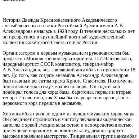
История Дважды Краснознаменного Академического
ансамбля песни и пляски Российской Армии имени А.В.
Александрова началась в 1928 году. В течение нескольких лет
он превратился в крупнейший военный художественный
коллектив Советского Союза, сейчас России.
Организатором и первым музыкальным руководителем был
профессор Московской консерватории им. П.И.Чайковского,
народный артист СССР, композитор, генерал-майор
А.В.Александров, возглавлявший ансамбль на протяжении 18
лет. До того, как создать ансамбль Александр Александров
был главным регентом храма Христа Спасителя. Поэтому не
понаслышке знал силу четырехголосия. Он тщательно
подбирал голоса для хора: басы, баритоны, первые и вторые
тенора. После того, как Храм был варварски взорван, часть
церковного хора перешла в ансамбль.
Хор ансамбля признан одним из лучших мужских хоров мира.
Он соединяет стройность и чистоту звучания академической
капеллы с яркой эмоциональностью и непосредственностью,
присущими народному исполнительству, демонстрирует
высокое вокальное мастерство. Танцевальная группа ансамбля