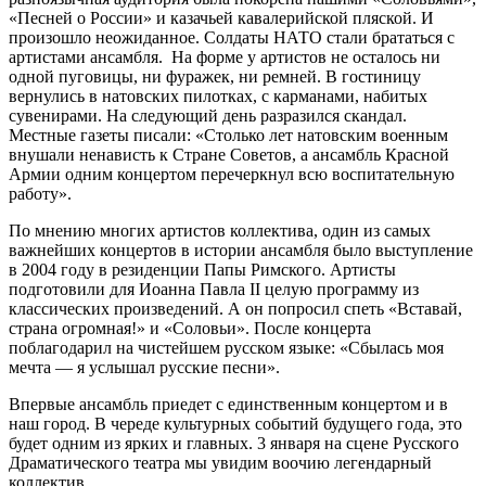
«Песней о России» и казачьей кавалерийской пляской. И
произошло неожиданное. Солдаты НАТО стали брататься с
артистами ансамбля. На форме у артистов не осталось ни
одной пуговицы, ни фуражек, ни ремней. В гостиницу
вернулись в натовских пилотках, с карманами, набитых
сувенирами. На следующий день разразился скандал.
Местные газеты писали: «Столько лет натовским военным
внушали ненависть к Стране Советов, а ансамбль Красной
Армии одним концертом перечеркнул всю воспитательную
работу».
По мнению многих артистов коллектива, один из самых
важнейших концертов в истории ансамбля было выступление
в 2004 году в резиденции Папы Римского. Артисты
подготовили для Иоанна Павла II целую программу из
классических произведений. А он попросил спеть «Вставай,
страна огромная!» и «Соловьи». После концерта
поблагодарил на чистейшем русском языке: «Сбылась моя
мечта — я услышал русские песни».
Впервые ансамбль приедет с единственным концертом и в
наш город. В череде культурных событий будущего года, это
будет одним из ярких и главных. 3 января на сцене Русского
Драматического театра мы увидим воочию легендарный
коллектив.