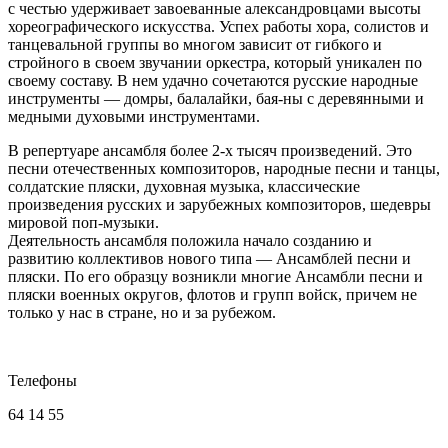
с честью удерживает завоеванные александровцами высоты
хореографического искусства. Успех работы хора, солистов и
танцевальной группы во многом зависит от гибкого и
стройного в своем звучании оркестра, который уникален по
своему составу. В нем удачно сочетаются русские народные
инструменты — домры, балалайки, бая-ны с деревянными и
медными духовыми инструментами.
В репертуаре ансамбля более 2-х тысяч произведений. Это
песни отечественных композиторов, народные песни и танцы,
солдатские пляски, духовная музыка, классические
произведения русских и зарубежных композиторов, шедевры
мировой поп-музыки.
Деятельность ансамбля положила начало созданию и
развитию коллективов нового типа — Ансамблей песни и
пляски. По его образцу возникли многие Ансамбли песни и
пляски военных округов, флотов и групп войск, причем не
только у нас в стране, но и за рубежом.
Телефоны
64 14 55