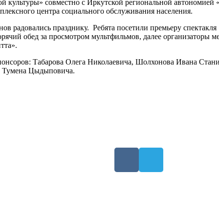
 культуры» совместно с Иркутской региональной автономией «
мплексного центра социального обслуживания населения.
нов радовались празднику.
Ребята посетили премьеру спектакля
рячий обед за просмотром мультфильмов, далее организаторы ме
тта».
понсоров: Табарова Олега Николаевича, Шолхонова Ивана Стани
а Тумена Цыдыповича.