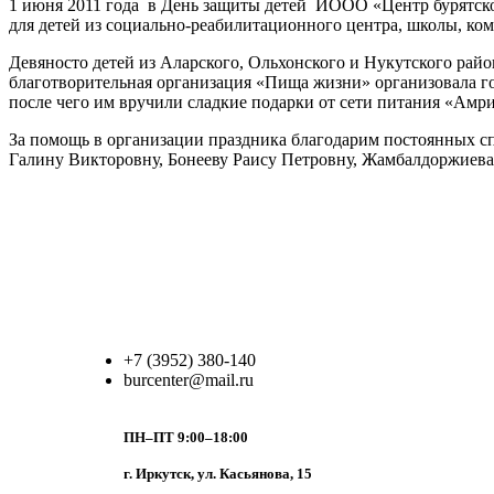
1 июня 2011 года
в День защиты детей
ИООО «Центр бурятской
для детей из социально-реабилитационного центра, школы, ко
Девяносто детей из Аларского, Ольхонского и Нукутского райо
благотворительная организация «Пища жизни» организовала го
после чего им вручили сладкие подарки от сети питания «Амри
За помощь в организации праздника благодарим постоянных с
Галину Викторовну, Бонееву Раису Петровну, Жамбалдоржиев
+7 (3952) 380-140
burcenter@mail.ru
ПН–ПТ 9:00–18:00
г. Иркутск, ул. Касьянова, 15