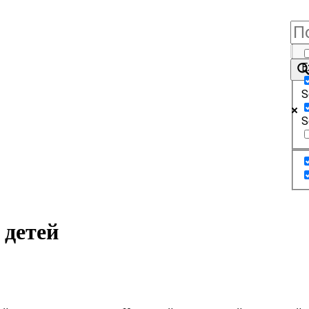
E
S
S
 детей