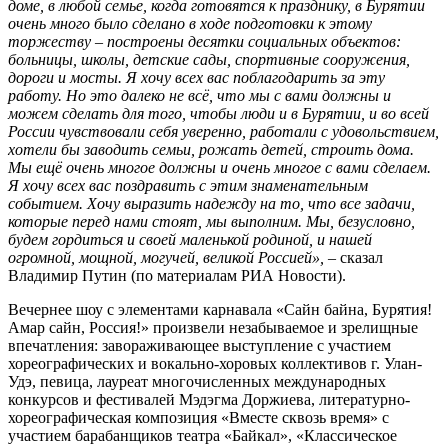
доме, в любой семье, когда готовятся к празднику, в Бурятии
очень много было сделано в ходе подготовки к этому
торжеству – построены десятки социальных объектов:
больницы, школы, детские сады, спортивные сооружения,
дороги и мосты. Я хочу всех вас поблагодарить за эту
работу. Но это далеко не всё, что мы с вами должны и
можем сделать для того, чтобы люди и в Бурятии, и во всей
России чувствовали себя уверенно, работали с удовольствием,
хотели бы заводить семьи, рожать детей, строить дома.
Мы ещё очень многое должны и очень многое с вами сделаем.
Я хочу всех вас поздравить с этим знаменательным
событием. Хочу выразить надежду на то, что все задачи,
которые перед нами стоят, мы выполним. Мы, безусловно,
будем гордиться и своей маленькой родиной, и нашей
огромной, мощной, могучей, великой Россией»,
– сказал
Владимир Путин (по материалам РИА Новости).
Вечернее шоу с элементами карнавала «Сайн байна, Бурятия!
Амар сайн, Россия!» произвели незабываемое и зрелищные
впечатления: завораживающее выступление с участием
хореографических и вокально-хоровых коллективов г. Улан-
Удэ, певица, лауреат многочисленных международных
конкурсов и фестивалей Мэдэгма Доржиева, литературно-
хореографическая композиция «Вместе сквозь время» с
участием барабанщиков театра «Байкал», «Классическое