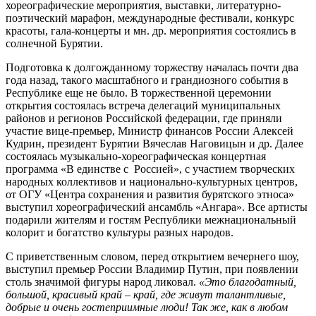
хореографические мероприятия, выставки, литературно-
поэтический марафон, международные фестивали, конкурс
красоты, гала-концерты и мн. др. мероприятия состоялись в
солнечной Бурятии.
Подготовка к долгожданному торжеству началась почти два
года назад, такого масштабного и грандиозного события в
Республике еще не было. В торжественной церемонии
открытия состоялась встреча делегаций муниципальных
районов и регионов Российской федерации, где приняли
участие вице-премьер, Министр финансов России Алексей
Кудрин, президент Бурятии Вячеслав Наговицын и др. Далее
состоялась музыкально-хореографическая концертная
программа «В единстве с Россией», с участием творческих
народных коллективов и национально-культурных центров,
от ОГУ «Центра сохранения и развития бурятского этноса»
выступил хореографический ансамбль «Ангара». Все артисты
подарили жителям и гостям Республики межнациональный
колорит и богатство культуры разных народов.
С приветственным словом, перед открытием вечернего шоу,
выступил премьер России Владимир Путин, при появлении
столь значимой фигуры народ ликовал.
«Это благодатный,
большой, красивый край – край, где живут талантливые,
добрые и очень гостеприимные люди! Так же, как в любом