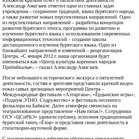
изложили краткий отчет о пятилетней деятельности.
Александр Амагзаев отметил одни из главных задач
учреждения – сохранение традиций, языка бурятского народа,
а также развитие новых перспективных направлений. Одно
из перспективных направлений – разработка концепции
развития бурятского этноса, программы по развитию и
изучению бурятского языка с использованием современных
информационных технологий – создание школы
дистанционного изучения бурятского языка. Одно из
ближайших направлений и изменений – реорганизация
Центра. «С января 2012 г. наша организация будет
именоваться как «Центр культуры коренных народов
Прибайкалья», – сказал Александр Амагзаев.
После небольшого исторического экскурса о пятилетней
деятельности, гостям и зрителям представили краткий видео-
показ самых зрелищных мероприятий Центра –
Международные фестивали «Алтаргана», «Ёрдынские игры»,
«Подиум ЭТНО. Содружество» и фестиваль песенного
фольклора на Байкале. Далее атмосфера сменилась на
театрализованное представление «Нам пятак!». Сотрудники
ОГУ «ЦСиРБЭ» удивили публику, исполнив традиционный
бурятский танец «Ёхор» и представив свою деятельность в
стихотворно-шуточной форме.
С поздравлениями к юбилярам обратились председатели