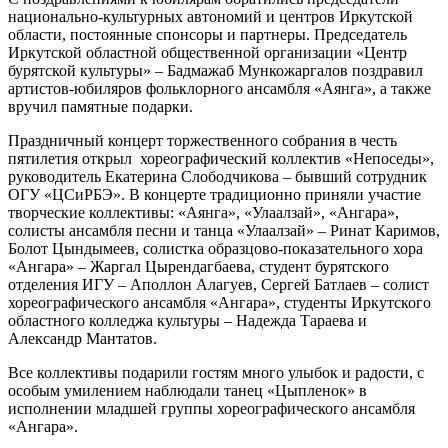
национально-культурных автономий и центров Иркутской
области, постоянные спонсоры и партнеры. Председатель
Иркутской областной общественной организации «Центр
бурятской культуры» – Бадмажаб Мункожаргалов поздравил
артистов-юбиляров фольклорного ансамбля «Аянга», а также
вручил памятные подарки.
Праздничный концерт торжественного собрания в честь
пятилетия открыл хореографический коллектив «Непоседы»,
руководитель Екатерина Слободчикова – бывший сотрудник
ОГУ «ЦСиРБЭ». В концерте традиционно приняли участие
творческие коллективы: «Аянга», «Улаалзай», «Ангара»,
солисты ансамбля песни и танца «Улаалзай» – Ринат Каримов,
Болот Цындымеев, солистка образцово-показательного хора
«Ангара» – Жаргал Цырендагбаева, студент бурятского
отделения ИГУ – Аполлон Алагуев, Сергей Батлаев – солист
хореографического ансамбля «Ангара», студенты Иркутского
областного колледжа культуры – Надежда Тараева и
Александр Мантатов.
Все коллективы подарили гостям много улыбок и радости, с
особым умилением наблюдали танец «Цыпленок» в
исполнении младшей группы хореографического ансамбля
«Ангара».