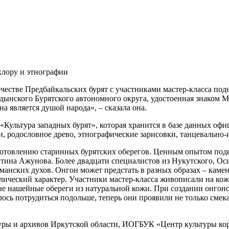
клору и этнографии
рчестве Предбайкальских бурят с участниками мастер-класса п
дынского Бурятского автономного округа, удостоенная знаком М
на является душой народа», – сказала она.
 «Культура западных бурят», которая хранится в базе данных 
и, родословное древо, этнографические зарисовки, танцевально-и
готовлению старинных бурятских оберегов. Ценным опытом под
ина Ажунова. Более двадцати специалистов из Нукутского, Оси
анских духов. Онгон может предстать в разных образах – камен
олический характер. Участники мастер-класса живописали на к
е нашейные обереги из натуральной кожи. При создании онгонов
ось потрудиться подольше, теперь они проявили не только смека
уры и архивов Иркутской области, ИОГБУК «Центр культуры к