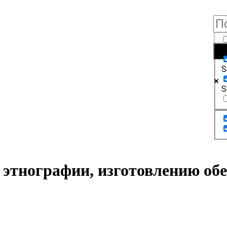
E
S
S
этнографии, изготовлению обе