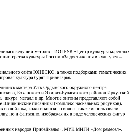
оделилась ведущий методист ИОГБУК «Центр культуры коренных
инистерства культуры России «За достижения в культуре» –
официального сайта ЮНЕСКО, а также подборками тематических
гровая культура бурят Приангарья.
елились мастера Усть-Ордынского окружного центра
нского, Боханского и Эхирит-Булагатского районов Иркутской
ь, шкура, металл и др. Многие онгоны представляют собой
оже Шишкинские писаницы (комплекс наскальных рисунков),
 из войлока, кожи и конского волоса также использовали
лку, но и фантазию, изображая их в виде человеческих фигур
оренных народов Прибайкалья», МУК МИГИ «Дом ремесел».