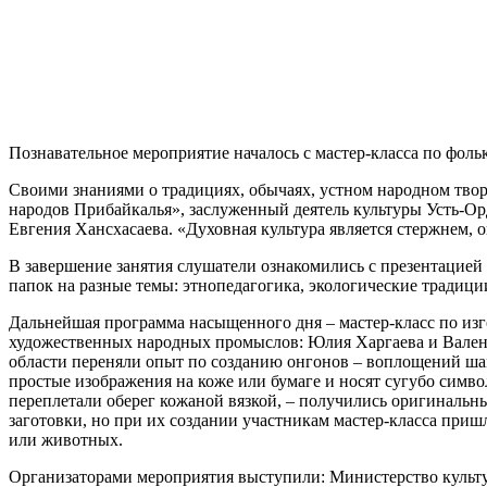
Познавательное мероприятие началось с мастер-класса по фоль
Своими знаниями о традициях, обычаях, устном народном тво
народов Прибайкалья», заслуженный деятель культуры Усть-Ор
Евгения Хансхасаева. «Духовная культура является стержнем, о
В завершение занятия слушатели ознакомились с презентацией
папок на разные темы: этнопедагогика, экологические традици
Дальнейшая программа насыщенного дня – мастер-класс по из
художественных народных промыслов: Юлия Харгаева и Валент
области переняли опыт по созданию онгонов – воплощений шам
простые изображения на коже или бумаге и носят сугубо симв
переплетали оберег кожаной вязкой, – получились оригинальны
заготовки, но при их создании участникам мастер-класса пришл
или животных.
Организаторами мероприятия выступили: Министерство культ