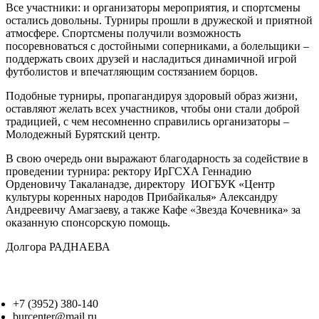
Все участники: и организаторы мероприятия, и спортсмены
остались довольны. Турниры прошли в дружеской и приятной
атмосфере. Спортсмены получили возможность
посоревноваться с достойными соперниками, а болельщики –
поддержать своих друзей и насладиться динамичной игрой
футболистов и впечатляющим состязанием борцов.
Подобные турниры, пропагандируя здоровый образ жизни,
оставляют желать всех участников, чтобы они стали доброй
традицией, с чем несомненно справились организаторы –
Молодежный Бурятский центр.
В свою очередь они выражают благодарность за содействие в
проведении турнира: ректору ИрГСХА Геннадию
Орденовичу Такаланадзе, директору ИОГБУК «Центр
культуры коренных народов Прибайкалья» Александру
Андреевичу Амагзаеву, а также Кафе «Звезда Кочевника» за
оказанную спонсорскую помощь.
Долгора РАДНАЕВА
+7 (3952) 380-140
burcenter@mail.ru