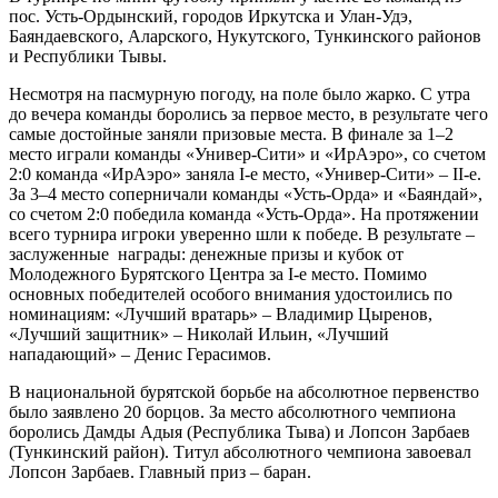
пос. Усть-Ордынский, городов Иркутска и Улан-Удэ,
Баяндаевского, Аларского, Нукутского, Тункинского районов
и Республики Тывы.
Несмотря на пасмурную погоду, на поле было жарко. С утра
до вечера команды боролись за первое место, в результате чего
самые достойные заняли призовые места. В финале за 1–2
место играли команды «Универ-Сити» и «ИрАэро», со счетом
2:0 команда «ИрАэро» заняла I-е место, «Универ-Сити» – II-е.
За 3–4 место соперничали команды «Усть-Орда» и «Баяндай»,
со счетом 2:0 победила команда «Усть-Орда». На протяжении
всего турнира игроки уверенно шли к победе. В результате –
заслуженные награды: денежные призы и кубок от
Молодежного Бурятского Центра за I-е место. Помимо
основных победителей особого внимания удостоились по
номинациям: «Лучший вратарь» – Владимир Цыренов,
«Лучший защитник» – Николай Ильин, «Лучший
нападающий» – Денис Герасимов.
В национальной бурятской борьбе на абсолютное первенство
было заявлено 20 борцов. За место абсолютного чемпиона
боролись Дамды Адыя (Республика Тыва) и Лопсон Зарбаев
(Тункинский район). Титул абсолютного чемпиона завоевал
Лопсон Зарбаев. Главный приз – баран.