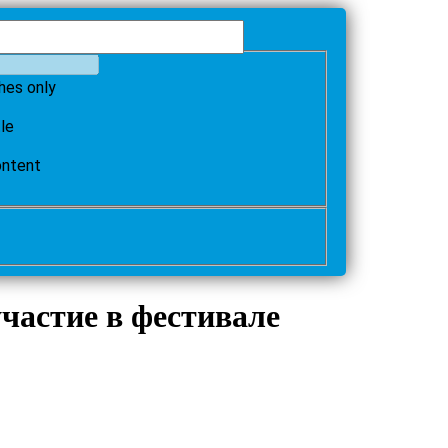
hes only
tle
ontent
частие в фестивале