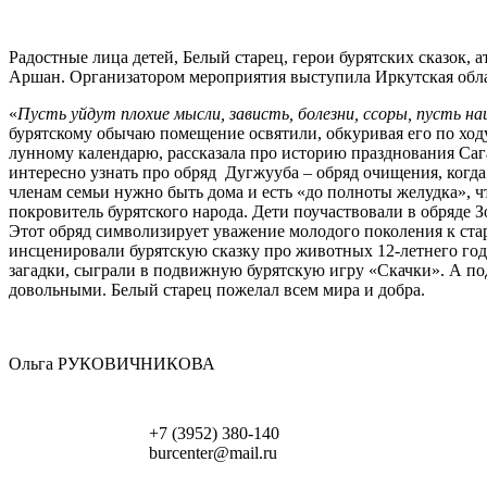
Радостные лица детей, Белый старец, герои бурятских сказок, 
Аршан. Организатором мероприятия выступила Иркутская обла
«
Пусть уйдут плохие мысли, зависть, болезни, ссоры, пусть н
бурятскому обычаю помещение освятили, обкуривая его по ход
лунному календарю, рассказала про историю празднования Сага
интересно узнать про обряд Дугжууба – обряд очищения, когда в
членам семьи нужно быть дома и есть «до полноты желудка», 
покровитель бурятского народа. Дети поучаствовали в обряде 
Этот обряд символизирует уважение молодого поколения к ста
инсценировали бурятскую сказку про животных 12-летнего год
загадки, сыграли в подвижную бурятскую игру «Скачки». А под
довольными. Белый старец пожелал всем мира и добра.
Ольга РУКОВИЧНИКОВА
+7 (3952) 380-140
burcenter@mail.ru