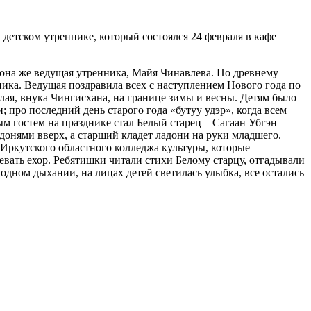
 детском утреннике, который состоялся 24 февраля в кафе
, она же ведущая утренника, Майя Чинавлева. По древнему
ика. Ведущая поздравила всех с наступлением Нового года по
лая, внука Чингисхана, на границе зимы и весны. Детям было
; про последний день старого года «бутуу удэр», когда всем
м гостем на празднике стал Белый старец – Сагаан Убгэн –
адонями вверх, а старший кладет ладони на руки младшего.
 Иркутского областного колледжа культуры, которые
вать ехор. Ребятишки читали стихи Белому старцу, отгадывали
дном дыхании, на лицах детей светилась улыбка, все остались