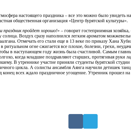
атмосфера настоящего праздника – все это можно было увидеть на
стная общественная организация «Центр бурятской культуры».
аш праздник пройдет хорошо!
» – говорит гостеприимная хозяйка
у солнца. Воздух сразу наполнился легким ароматом можжевельн
алгана. Отмечать его стали еще в 13 веке по приказу Хана Хуби
 ритуальном огне сжигается все плохое, болезни, грехи, неудачи
чтобы в наступающем году жизнь была счастливой. Самым главны
Золгохо, когда младшие поздравляют старших, протягивая руки л
ршему. В утреннике участие приняли студенты бурятской студии
ичного цикла. А солисты ансамбля Аянга научили детишек танце
 конец всех ждало праздничное угощение. Утренник прошел на о