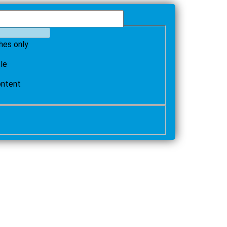
hes only
tle
ontent