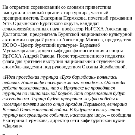
На открытии соревнований со словами приветствия
выступили главный организатор турнира, частный
предприниматель Екатерина Пермякова, почетный гражданин
Усть-Ордынского Бурятского округа, кандидат
сельскохозяйственных наук, профессор ИрГСХА Александр
Долгополов, председатель Бурятской национально-культурной
автономии города Иркутска Александр Маглеев, председатель
ИООО «Центр бурятский культуры» Бадмажаб
Мункожаргалов, доцент кафедры физвоспитания и спорта
ИрГСХА Андрей Ракоца. После торжественного поднятия
флага для зрителей выступил национальный студенческий
ансамбль академии под руководством Оксаны Жамбаловой.
«Идея проведения турнира «Бухэ барилдаан» появилась
недавно. Наше кафе посещает много молодежи. Однажды
ребята пожаловались, что в Иркутске не проводятся
турниры по национальной борьбе. Эти соревнования будут
ежегодными. Турнир будет приурочен ко Дню победы и
посвящен памяти моего отца Аркадия Пермякова, ветерана
Великой Отечественной войны. В будущем я вижу этот
турнир как зрелищное событие, настоящее шоу»
, – сообщила
Екатерина Пермякова, директор сети кафе бурятской кухни
«Дархан».