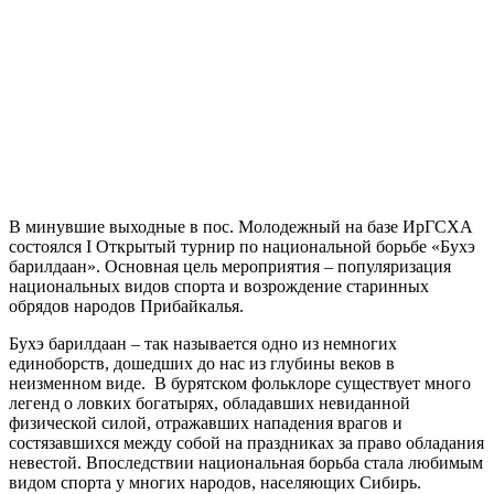
В минувшие выходные в пос. Молодежный на базе ИрГСХА
состоялся I Открытый турнир по национальной борьбе «Бухэ
барилдаан». Основная цель мероприятия – популяризация
национальных видов спорта и возрождение старинных
обрядов народов Прибайкалья.
Бухэ барилдаан – так называется одно из немногих
единоборств, дошедших до нас из глубины веков в
неизменном виде. В бурятском фольклоре существует много
легенд о ловких богатырях, обладавших невиданной
физической силой, отражавших нападения врагов и
состязавшихся между собой на праздниках за право обладания
невестой. Впоследствии национальная борьба стала любимым
видом спорта у многих народов, населяющих Сибирь.