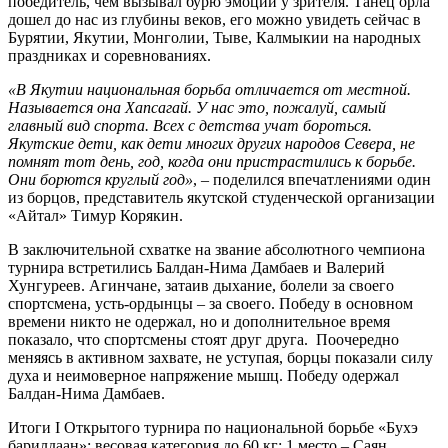
победитель, чем вызывал бурю эмоций у зрителя. Танец орла
дошел до нас из глубины веков, его можно увидеть сейчас в
Бурятии, Якутии, Монголии, Тыве, Калмыкии на народных
праздниках и соревнованиях.
«В Якутии национальная борьба отличается от местной.
Называется она Хапсагай. У нас это, пожалуй, самый
главный вид спорта. Всех с детства учат бороться.
Якутские дети, как дети многих других народов Севера, не
помнят тот день, год, когда они пристрастились к борьбе.
Они борются круглый год»
, – поделился впечатлениями один
из борцов, представитель якутской студенческой организации
«Айтал» Тимур Корякин.
В заключительной схватке на звание абсолютного чемпиона
турнира встретились Балдан-Нима Дамбаев и Валерий
Хунгуреев. Агинчане, затаив дыхание, болели за своего
спортсмена, усть-ордынцы – за своего. Победу в основном
времени никто не одержал, но и дополнительное время
показало, что спортсмены стоят друг друга. Поочередно
меняясь в активном захвате, не уступая, борцы показали силу
духа и неимоверное напряжение мышц. Победу одержал
Балдан-Нима Дамбаев.
Итоги I Открытого турнира по национальной борьбе «Бухэ
барилдаан»: весовая категория до 60 кг: 1 место – Саян