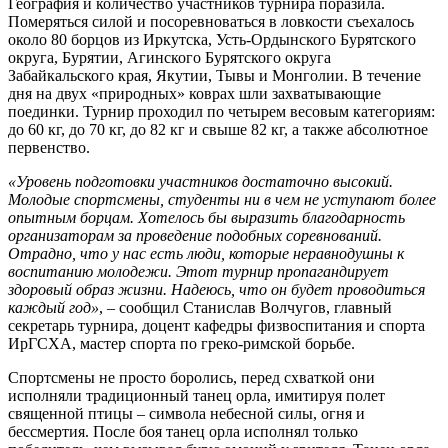
География и количество участников турнира поразила.
Померяться силой и посоревноваться в ловкости съехалось
около 80 борцов из Иркутска, Усть-Ордынского Бурятского
округа, Бурятии, Агинского Бурятского округа
Забайкальского края, Якутии, Тывы и Монголии. В течение
дня на двух «природных» коврах шли захватывающие
поединки. Турнир проходил по четырем весовым категориям:
до 60 кг, до 70 кг, до 82 кг и свыше 82 кг, а также абсолютное
первенство.
«Уровень подготовки участников достаточно высокий.
Молодые спортсмены, студенты ни в чем не уступают более
опытным борцам. Хотелось бы выразить благодарность
организаторам за проведение подобных соревнований.
Отрадно, что у нас есть люди, которые неравнодушны к
воспитанию молодежи. Этот турнир пропагандирует
здоровый образ жизни. Надеюсь, что он будет проводиться
каждый год»
, – сообщил Станислав Волчугов, главный
секретарь турнира, доцент кафедры физвоспитания и спорта
ИрГСХА, мастер спорта по греко-римской борьбе.
Спортсмены не просто боролись, перед схваткой они
исполняли традиционный танец орла, имитируя полет
священной птицы – символа небесной силы, огня и
бессмертия. После боя танец орла исполнял только