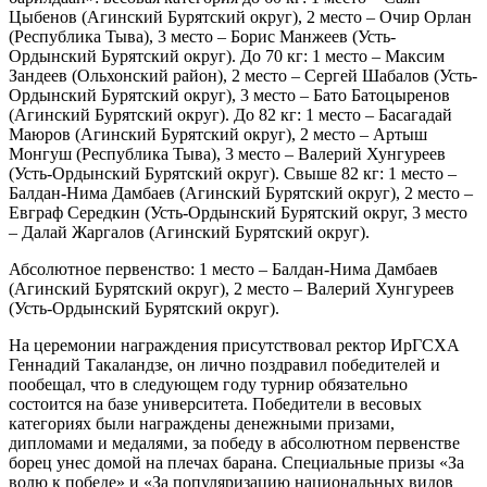
Цыбенов (Агинский Бурятский округ), 2 место – Очир Орлан
(Республика Тыва), 3 место – Борис Манжеев (Усть-
Ордынский Бурятский округ). До 70 кг: 1 место – Максим
Зандеев (Ольхонский район), 2 место – Сергей Шабалов (Усть-
Ордынский Бурятский округ), 3 место – Бато Батоцыренов
(Агинский Бурятский округ). До 82 кг: 1 место – Басагадай
Маюров (Агинский Бурятский округ), 2 место – Артыш
Монгуш (Республика Тыва), 3 место – Валерий Хунгуреев
(Усть-Ордынский Бурятский округ). Свыше 82 кг: 1 место –
Балдан-Нима Дамбаев (Агинский Бурятский округ), 2 место –
Евграф Середкин (Усть-Ордынский Бурятский округ, 3 место
– Далай Жаргалов (Агинский Бурятский округ).
Абсолютное первенство: 1 место – Балдан-Нима Дамбаев
(Агинский Бурятский округ), 2 место – Валерий Хунгуреев
(Усть-Ордынский Бурятский округ).
На церемонии награждения присутствовал ректор ИрГСХА
Геннадий Такаландзе, он лично поздравил победителей и
пообещал, что в следующем году турнир обязательно
состоится на базе университета. Победители в весовых
категориях были награждены денежными призами,
дипломами и медалями, за победу в абсолютном первенстве
борец унес домой на плечах барана. Специальные призы «За
волю к победе» и «За популяризацию национальных видов