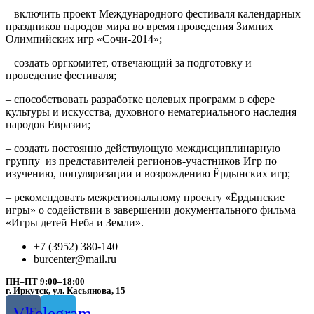
– включить проект Международного фестиваля календарных
праздников народов мира во время проведения Зимних
Олимпийских игр «Сочи-2014»;
– создать оргкомитет, отвечающий за подготовку и
проведение фестиваля;
– способствовать разработке целевых программ в сфере
культуры и искусства, духовного нематериального наследия
народов Евразии;
– создать постоянно действующую междисциплинарную
группу из представителей регионов-участников Игр по
изучению, популяризации и возрождению Ёрдынских игр;
– рекомендовать межрегиональному проекту «Ёрдынские
игры» о содействии в завершении документального фильма
«Игры детей Неба и Земли».
+7 (3952) 380-140
burcenter@mail.ru
ПН–ПТ 9:00–18:00
г. Иркутск, ул. Касьянова, 15
Vk
Telegram