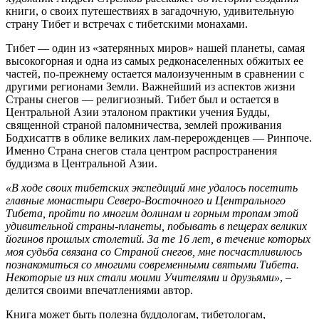
книги, о своих путешествиях в загадочную, удивительную
страну Тибет и встречах с тибетскими монахами.
Тибет — один из «затерянных миров» нашей планеты, самая
высокогорная и одна из самых редконаселенных обжитых ее
частей, по-прежнему остается малоизученным в сравнении с
другими регионами Земли. Важнейший из аспектов жизни
Страны снегов — религиозный. Тибет был и остается в
Центральной Азии эталоном практики учения Будды,
священной страной паломничества, землей проживания
Бодхисаттв в облике великих лам-перерожденцев — Ринпоче.
Именно Страна снегов стала центром распространения
буддизма в Центральной Азии.
«В ходе своих тибетских экспедиций мне удалось посетить
главные монастыри Северо-Восточного и Центрального
Тибета, пройти по многим долинам и горным тропам этой
удивительной страны-планеты, побывать в пещерах великих
йогинов прошлых столетий. За те 16 лет, в течение которых
моя судьба связана со Страной снегов, мне посчастливилось
познакомиться со многими современными святыми Тибета.
Некоторые из них стали моими Учителями и друзьями»
, –
делится своими впечатлениями автор.
Книга может быть полезна буддологам, тибетологам,