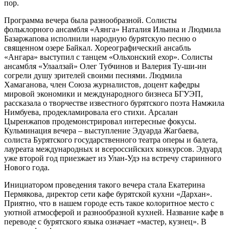
пор.
Программа вечера была разнообразной. Солисты
фольклорного ансамбля «Аянга» Наталия Ильина и Людмила
Базаржапова исполнили народную бурятскую песню о
священном озере Байкал. Хореографический ансабль
«Ангара» выступил с танцем «Ольхонский ехор». Солисты
ансамбля «Улаалзай» Олег Тубчинов и Валерия Ту-ши-ин
согрели душу зрителей своими песнями. Людмила
Хамаганова, член Союза журналистов, доцент кафедры
мировой экономики и международного бизнеса БГУЭП,
рассказала о творчестве известного бурятского поэта Намжила
Нимбуева, продекламировала его стихи. Арсалан
Цыренжапов продемонстрировал интересные фокусы.
Кульминация вечера – выступление Эдуарда Жагбаева,
солиста Бурятского государственного театра оперы и балета,
лауреата международных и всероссийских конкурсов. Эдуард
уже второй год приезжает из Улан-Удэ на встречу старинного
Нового года.
Инициатором проведения такого вечера стала Екатерина
Пермякова, директор сети кафе бурятской кухни «Дархан».
Приятно, что в нашем городе есть такое колоритное место с
уютной атмосферой и разнообразной кухней. Название кафе в
переводе с бурятского языка означает «мастер, кузнец». В