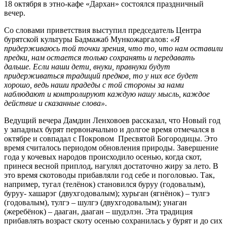
18 октября в этно-кафе «Дархан» состоялся праздничный
вечер.
Со словами приветствия выступил председатель Центра
бурятской культуры Бадмажаб Мункожаргалов:
«Я
придерживаюсь той точки зрения, что то, что нам оставили
предки, нам остается только сохранять и передавать
дальше. Если наши дети, внуки, правнуки будут
придерживаться традиций предков, то у них все будет
хорошо, ведь наши прадеды с той стороны за нами
наблюдают и контролируют каждую нашу мысль, каждое
действие и сказанные слова»
.
Ведущий вечера Дамдин Ленховоев рассказал, что Новый год
у западных бурят первоначально и долгое время отмечался в
октябре и совпадал с Покровом Пресвятой Богородицы. Это
время считалось периодом обновления природы. Завершение
года у кочевых народов происходило осенью, когда скот,
принеся весной приплод, нагулял достаточно жиру за лето. В
это время скотоводы прибавляли год себе и поголовью. Так,
например, тугал (телёнок) становился буруу (годовалым),
буруу- хашарэг (двухгодовалым); хурьган (ягнёнок) – тулгэ
(годовалым), тулгэ – шулгэ (двухгодовалым); унаган
(жеребёнок) – дааган, дааган – шудэлэн. Эта традиция
прибавлять возраст скоту осенью сохранилась у бурят и до сих