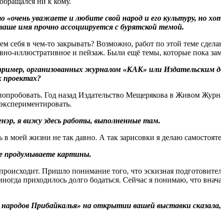
 обращался ни к кому.
 «очень уважаете и любите свой народ и его культуру, но хо
 ваше имя прочно ассоциируется с бурятской темой.
м себя в чем-то закрывать? Возможно, работ по этой теме сделан
ивно-иллюстративное и пейзаж. Были ещё темы, которые пока за
апример, организованных журналом «КАК» или Издательским
х проектах?
 попробовать. Год назад Издательство Мещерякова в Живом Жур
оэкспериментировать.
нэр, я вижу здесь работы, выполненные там.
 в моей жизни не так давно. А так зарисовки я делаю самостоят
не продумываете картины.
е происходит. Пришло понимание того, что эскизная подготовител
а иногда приходилось долго бодаться. Сейчас я понимаю, что внача
народов Прибайкалья» на открытии вашей выставки сказала, 