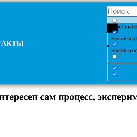
Exact matc
Search in ti
ТАКТЫ
Search in c
тересен сам процесс, эксперим