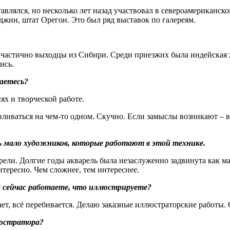
тавлялся, но несколько лет назад участвовал в североамериканск
джин, штат Орегон. Это был ряд выставок по галереям.
– частично выходцы из Сибири. Среди приезжих была индейская
ись.
маетесь?
ях и творческой работе.
вливаться на чем-то одном. Скучно. Если замыслы возникают – в
нь мало художников, которые работают в этой технике.
ели. Долгие годы акварель была незаслуженно задвинута как ма
тересно. Чем сложнее, тем интереснее.
ы сейчас работаете, что иллюстрируете?
евает, всё перебивается. Делаю заказные иллюстраторские работы. 
люстратора?