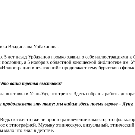
авка Владислава Урбаханова.
 5 лет назад Урбаханов громко заявил о себе иллюстрациями к
х пословиц, а 5 ноября в областной юношеской библиотеке им. 
 «Иллюстрации впечатлений» продолжает тему бурятского фолькл
. Это ваша третья выставка?
ла выставка в Улан-Удэ, это третья. Здесь собраны работы декор
продолжаете эту тему: мы видим здесь новых героев – Луну, С
 Ведь сказки это же не просто развлечение какое-то, это фолькло
нное с этнографией. Музыку этническую, визуальный, этнический 
м мало что знал в детстве.