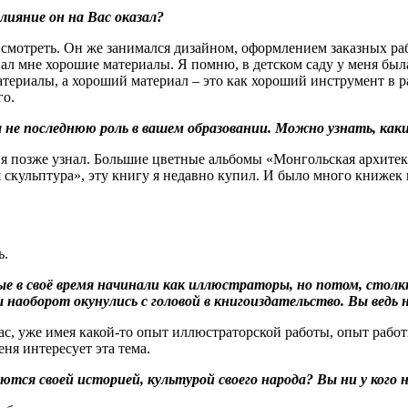
лияние он на Вас оказал?
о смотреть. Он же занимался дизайном, оформлением заказных 
л мне хорошие материалы. Я помню, в детском саду у меня была
материалы, а хороший материал – это как хороший инструмент в 
го.
 не последнюю роль в вашем образовании. Можно узнать, как
это я позже узнал. Большие цветные альбомы «Монгольская архит
скульптура», эту книгу я недавно купил. И было много книжек 
ь.
е в своё время начинали как иллюстраторы, но потом, столкну
наоборот окунулись с головой в книгоиздательство. Вы ведь не
йчас, уже имея какой-то опыт иллюстраторской работы, опыт работ
еня интересует эта тема.
тся своей историей, культурой своего народа? Вы ни у кого