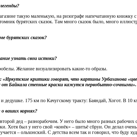
 легенды?
в магазине такую маленькую, на ризографе напечатанную книжку 
томник бурятских сказок. Там много сказок было, много иллюст
еме бурятских сказок?
лание узнать свои истоки?
робелы. Желание визуализировать какие-то образы.
й: «Иркутские критики говорят, что картины Урбаханова «ц
паду от Байкала степные краски кажутся первобытно-сочными
и дедушке. 175 км по Качугскому тракту: Баяндай, Хогот. В 10 к
 о ваших корнях?
второй дед – разнорабочим. У него было много разных рабочих с
ки. Хотя был у него свой «конёк» – шитьё сбруи. Он делал очень
учается – ольхонский. С детства всем так и говорил, что буду х