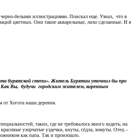
с черно-белыми иллюстрациями. Поискал еще. Узнал, что в
раций цветных. Они такие акварельные, лихо сделанные. И я
вета бурятской степи». Житель Бурятии уточнил бы про
». Как Вы, будучи городским жителем, коренным
м от Хогота наша деревня.
пециальностей, таких, где не требовалось много ходить, на
 красивые узорчатые уздечки, кнуты, сёдла, хомуты. Отец –
удожником как папа. Так и произошло.