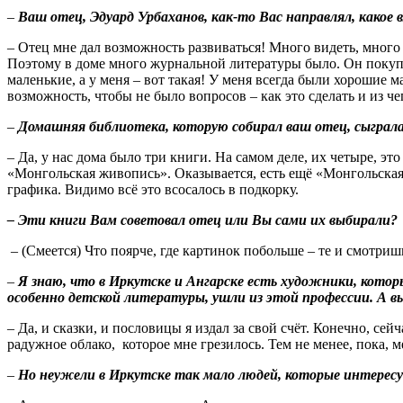
–
Ваш отец, Эдуард Урбаханов, как-то Вас направлял, какое в
– Отец мне дал возможность развиваться! Много видеть, мног
Поэтому в доме много журнальной литературы было. Он покупа
маленькие, а у меня – вот такая! У меня всегда были хорошие 
возможность, чтобы не было вопросов – как это сделать и из че
–
Домашняя библиотека, которую собирал ваш отец, сыграла
– Да, у нас дома было три книги. На самом деле, их четыре, 
«Монгольская живопись». Оказывается, есть ещё «Монгольская 
графика. Видимо всё это всосалось в подкорку.
– Эти книги Вам советовал отец или Вы сами их выбирали?
– (Смеется) Что поярче, где картинок побольше – те и смотриш
–
Я знаю, что в Иркутске и Ангарске есть художники, которы
особенно детской литературы, ушли из этой профессии. А вы 
– Да, и сказки, и пословицы я издал за свой счёт. Конечно, се
радужное облако, которое мне грезилось. Тем не менее, пока, м
–
Но неужели в Иркутске так мало людей, которые интересую