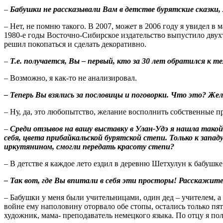
–
Бабушки не рассказывали Вам в детстве бурятские сказки,
– Нет, не помню такого. В 2007, может в 2006 году я увидел 
1980-е годы Восточно-Сибирское издательство выпустило двух
решил покопаться и сделать декоративно.
–
Т.е. получается, Вы – первый, кто за 30 лет обратился к т
– Возможно, я как-то не анализировал.
– Теперь Вы взялись за пословицы и поговорки. Что это? Же
– Ну, да, это любопытство, желание восполнить собственные п
–
Среди отзывов на вашу выставку в Улан-Удэ я нашла тако
себя, цвета прибайкальской бурятской степи. Только к за
иркутянином, смогли передать красоту степи?
– В детстве я каждое лето ездил в деревню Шетхулун к бабушке 
– Так вот, где Вы впитали в себя эти просторы! Расскажите
– Бабушки у меня были учительницами, один дед – учителем, а 
войне ему наполовину оторвало обе стопы, остались только пят
художник, мама- преподаватель немецкого языка. По отцу я пол