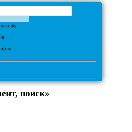
hes only
tle
ontent
ент, поиск»