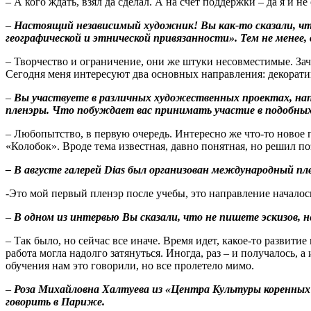
– А кого ждать, взял да сделал. А на счет поддержки – да я и не
–
Настоящий независимый художник! Вы как-то сказали, что
географической и этнической привязанности». Тем не менее,
– Творчество и ограничение, они же штуки несовместимые. Заче
Сегодня меня интересуют два основных направления: декорат
–
Вы участвуете в различных художественных проектах, н
пленэры. Что побуждает вас принимать участие в подобны
– Любопытство, в первую очередь. Интересно же что-то новое
«Колобок». Вроде тема известная, давно понятная, но решил п
– В августе галерей
Dias
был организован международный пле
-Это мой первый пленэр после учебы, это направление началось
–
В одном из интервью Вы сказали, что не пишете эскизов, 
– Так было, но сейчас все иначе. Время идет, какое-то развити
работа могла надолго затянуться. Иногда, раз – и получалось, 
обучения нам это говорили, но все пролетело мимо.
–
Роза Михайловна Халтуева из «Центра Культуры коренных 
говорить в Париже.