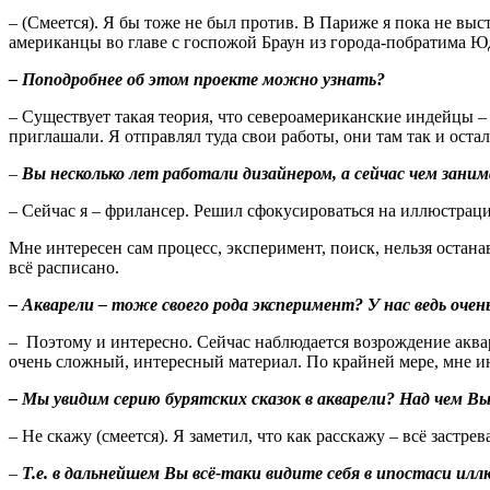
– (Смеется). Я бы тоже не был против. В Париже я пока не выс
американцы во главе с госпожой Браун из города-побратима Ю
– Поподробнее об этом проекте можно узнать?
– Существует такая теория, что североамериканские индейцы 
приглашали. Я отправлял туда свои работы, они там так и остал
–
Вы несколько лет работали дизайнером, а сейчас чем зани
– Сейчас я – фрилансер. Решил сфокусироваться на иллюстраци
Мне интересен сам процесс, эксперимент, поиск, нельзя остана
всё расписано.
– Акварели – тоже своего рода эксперимент? У нас ведь оче
– Поэтому и интересно. Сейчас наблюдается возрождение аквар
очень сложный, интересный материал. По крайней мере, мне ин
– Мы увидим серию бурятских сказок в акварели? Над чем В
– Не скажу (смеется). Я заметил, что как расскажу – всё застр
–
Т.е. в дальнейшем Вы всё-таки видите себя в ипостаси ил