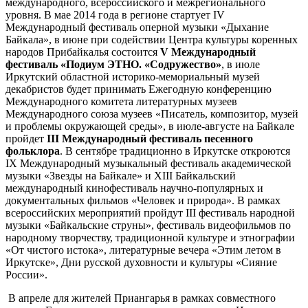
международного, всероссийского и межрегионального
уровня. В мае 2014 года в регионе стартует IV
Международный фестиваль оперной музыки «Дыхание
Байкала», в июне при содействии Центра культуры коренных
народов Прибайкалья состоится
V Международный
фестиваль «Подиум ЭТНО. «Содружество»
, в июле
Иркутский областной историко-мемориальный музей
декабристов будет принимать Ежегодную конференцию
Международного комитета литературных музеев
Международного союза музеев «Писатель, композитор, музей
и проблемы окружающей среды», в июле-августе на Байкале
пройдет
III Международный фестиваль песенного
фольклора
. В сентябре традиционно в Иркутске откроются
IX Международный музыкальный фестиваль академической
музыки «Звезды на Байкале» и XIII Байкальский
международный кинофестиваль научно-популярных и
документальных фильмов «Человек и природа». В рамках
всероссийских мероприятий пройдут III фестиваль народной
музыки «Байкальские струны», фестиваль видеофильмов по
народному творчеству, традиционной культуре и этнографии
«От чистого истока», литературные вечера «Этим летом в
Иркутске», Дни русской духовности и культуры «Сияние
России».
В апреле для жителей Приангарья в рамках совместного