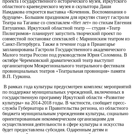
проекта Государственного исторического музея, Иркутского
областного краеведческого музея и скульптора Даши
Намдакова откроется выставка «Кочевник. Воспоминания о
будущем». Большим праздником для иркутян станут гастроли
Театра на Таганке со спектаклем «Нет лет» по стихам Евгения
Евтушенко. Иркутский областной театр — студия «Театр
Пилигримов» планирует запустить творческий проект по
совместной постановке спектаклей с Мариинским театром из
Санкт-Петербурга. Также в течение года в Приангарье
запланированы Гастроли Государственного академического
Малого театра России под руководством Юрия Соломина. В
октябре Черемховский драматический театр выступит
организатором Межрегионального театрального фестиваля
провинциальных театров «Театральная провинция» памяти
В.П. Гуркина.
В рамках года культуры предусмотрен комплекс мероприятий
по поддержке муниципальных учреждений, включенных в
государственную программу Иркутской области «Развитие
культуры» на 2014-2018 годы. В частности, сообщает пресс-
служба Губернатора и Правительства региона, из областного
бюджета муниципальным учреждениям культуры, социально
ориентированным некоммерческим организациям для
осуществления деятельности в сфере культуры и искусства
будет предоставлена субсидия. Одаренным детям и