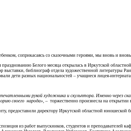
 ребенком, соприкасаясь со сказочными героями, мы вновь и вно
я празднованию Белого месяца открылась в Иркутской областной
ор выставки, библиограф отдела художественной литературы Раис
вовали дети разных национальностей – учащиеся лицея-интернат
ечатленными рукой художника и скульптора. Именно через сказк
орию своего народа»,
– торжественно произнесла на открытии 
нту, предоставили директору Иркутской областной юношеской б
спозиция из работ выпускников, студентов и преподавателей 