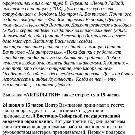
оформленных книг стал труд В. Березина «Леонид Гайдай:
иркутские страницы» (2013). Долгое время художник
сотрудничает с Фондом и Центром А. Вампилова. Почти все
издания, выпущенные Фондом, оформил Владимир Дейкун, в
том числе «Александр Вампилов. Драматургическое наследие»
(2002) и серию отдельно изданных вампиловских пьес (2003).
Фирменный дизайн Центра Александра Вампилова – тоже
дело мастера. Владимир Васильевич создал
пространственное решение музейной экспозиции Центра
Вампилова «На антресолях». «Пока фишки в работе нет,
стыдно её продавать. Без особинки нет работы. Любой
человек в любом деле должен быть узнаваемым. Художник –
это тот, кто делает открытие, это изобретатель.
Особенно в дизайне – здесь необходима новизна. Должна быть
непохожесть и индивидуальность. Когда ее нет – это
мастеровой», – считает Дейкун.
Выставка
«А
RT
КРЫТКИ»
также откроется
в 15 часов.
24 июня в 15 часов
Центр Вампилова принимает в гостях
своих добрых друзей – талантливых студентов и
преподавателей
Восточно-Сибирской государственной
академии образования.
Вот уже третий год они дарят нам
свои потрясающие дипломные работы, выполненные под
руководством мастеров-преподавателей. Первым подарком