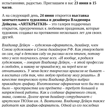
испытаниями, радостью. Приглашаем и вас
23 июня в 15
часов
.
А на следующий день,
24 июня
откроется
выставка
замечательного художника и дизайнера Владимира
Дейкуна. «А
RT
КРЫТКИ»
– это галерея подарочных
открыток, приуроченных к любимым праздникам, которые
художник создавал на протяжении нескольких лет для своих
друзей.
Владимир Дейкун – художник-оформитель, дизайнер, член
Союза художников и Союза дизайнеров РФ. Как утверждает
он сам, ещё в детском саду он рисовал всем птичек, потому
что у него получалось лучше всех. «И вообще, я родился
художником, – говорит Владимир Дейкун, – в этой профессии
я свободен, и никому не принадлежу, ни перед кем не
отчитываюсь. У меня даже творческих кризисов не бывает –
я воспитал себя так, что любую проблему могу решить». В
качестве творческого пути Владимир Дейкун выбрал
прикладную графику. Изготовление оформления чего бы то ни
было – пространства или предмета – требует большой и
напряжённой работы. Как и создание фирменного стиля,
знака, символа. Долгое время дизайнер сотрудничает с
иркутским ТЮЗом им. А. Вампилова. Владимир Дейкун также
работает как график-оформитель. Одной из его последних