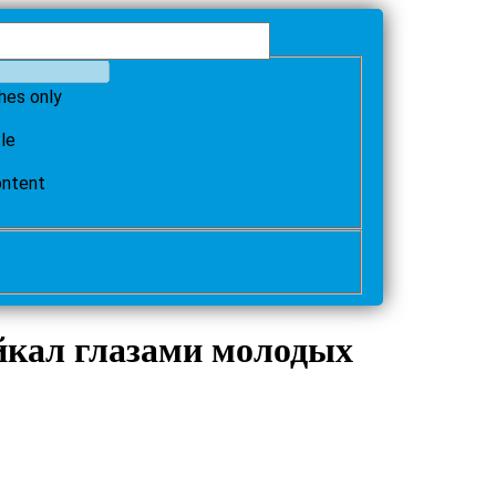
hes only
tle
ontent
йкал глазами молодых