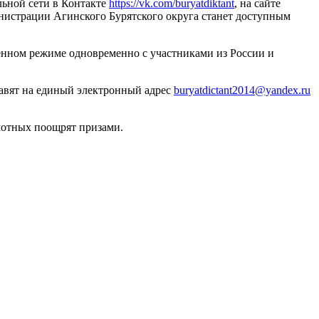
альной сети в Контакте
https://vk.com/buryatdiktant
, на сайте
нистрации Агинского Бурятского округа станет доступным
енном режиме одновременно с участниками из России и
равят на единый электронный адрес
buryatdictant2014@yandex.ru
мотных поощрят призами.