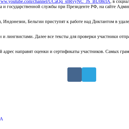
//www.youtube.com/channel/UCaQq_s0RvyNC_JS_BU08ctA
, в соци
а и государственной службы при Президенте РФ, на сайте Адми
 Индонезии, Бельгии приступят к работе над Диктантом в удал
и и лингвистами. Далее все тексты для проверки участники отп
й адрес направят оценки и сертификаты участников. Самых гра
ТА