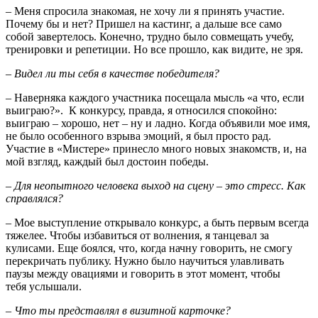
– Меня спросила знакомая, не хочу ли я принять участие.
Почему бы и нет? Пришел на кастинг, а дальше все само
собой завертелось. Конечно, трудно было совмещать учебу,
тренировки и репетиции. Но все прошло, как видите, не зря.
– Видел ли ты себя в качестве победителя?
– Наверняка каждого участника посещала мысль «а что, если
выиграю?». К конкурсу, правда, я относился спокойно:
выиграю – хорошо, нет – ну и ладно. Когда объявили мое имя,
не было особенного взрыва эмоций, я был просто рад.
Участие в «Мистере» принесло много новых знакомств, и, на
мой взгляд, каждый был достоин победы.
– Для неопытного человека выход на сцену – это стресс. Как
справлялся?
– Мое выступление открывало конкурс, а быть первым всегда
тяжелее. Чтобы избавиться от волнения, я танцевал за
кулисами. Еще боялся, что, когда начну говорить, не смогу
перекричать публику. Нужно было научиться улавливать
паузы между овациями и говорить в этот момент, чтобы
тебя услы
– Что ты представлял в визитной карточке?