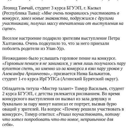
Леонид Тамчай, студент 3 курса БГУЭП, г. Кызыл
(Республика Тыва):
«
Мне очень понравилось участвовать в
конкурсе, завел новые знакомства, подружился с другими
участниками, получил массу впечатлении от выступления на
сцене».
Веселое настроение подарило зрителям выступление Петра
Халтанова. Очень подкупило то, что за него приехали
поболеть родители из Улан-Удэ.
Неожиданно было услышать горловое пение на конкурсе.
«Горловым пением я не занимался, у меня лишь получалось пару
куплетов спеть, но именно из-за конкурса я взял пару уроков у
Александра Архинчеева»,-
признается Нима Бальжитов,
студент 1-го курса ИрГУПСа (Агинский Бурятский округ).
Обладатель титула «Мистер талант» Тимур Васильев, студент
2 курса БГУЭП, с детства увлекается рисованием. Во время
конкурсного выступления он вызвал из зала девушку и
буквально за пару минут написал ее портрет, вызвав бурю
оваций у зрителей. На вопрос «Почему решили участвовать в
конкурсе», Тимур ответил:
«Решил поучаствовать
, потому
что хотел попробовать что-то новое, непривычное для
себя
»
.