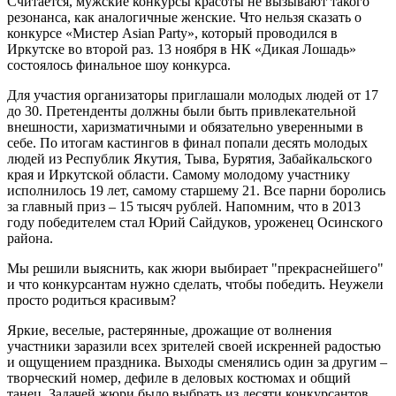
Считается, мужские конкурсы красоты не вызывают такого
резонанса, как аналогичные женские. Что нельзя сказать о
конкурсе «Мистер Asian Party», который проводился в
Иркутске во второй раз. 13 ноября в НК «Дикая Лошадь»
состоялось финальное шоу конкурса.
Для участия организаторы приглашали молодых людей от 17
до 30. Претенденты должны были быть привлекательной
внешности, харизматичными и обязательно уверенными в
себе. По итогам кастингов в финал попали десять молодых
людей из Республик Якутия, Тыва, Бурятия, Забайкальского
края и Иркутской области. Самому молодому участнику
исполнилось 19 лет, самому старшему 21. Все парни боролись
за главный приз – 15 тысяч рублей. Напомним, что в 2013
году победителем стал Юрий Сайдуков, уроженец Осинского
района.
Мы решили выяснить, как жюри выбирает "прекраснейшего"
и что конкурсантам нужно сделать, чтобы победить. Неужели
просто родиться красивым?
Яркие, веселые, растерянные, дрожащие от волнения
участники заразили всех зрителей своей искренней радостью
и ощущением праздника. Выходы сменялись один за другим –
творческий номер, дефиле в деловых костюмах и общий
танец. Задачей жюри было выбрать из десяти конкурсантов