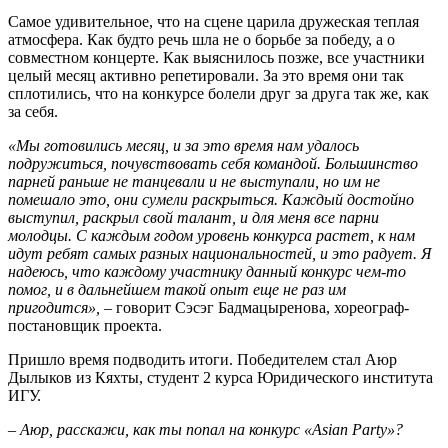
Самое удивительное, что на сцене царила дружеская теплая
атмосфера. Как будто речь шла не о борьбе за победу, а о
совместном концерте. Как выяснилось позже, все участники
целый месяц активно репетировали. За это время они так
сплотились, что на конкурсе болели друг за друга так же, как
за себя.
«Мы готовились месяц, и за это время нам удалось
подружиться, почувствовать себя командой. Большинство
парней раньше не танцевали и не выступали, но им не
помешало это, они сумели раскрыться. Каждый достойно
выступил, раскрыл свой талант, и для меня все парни
молодцы. С каждым годом уровень конкурса растет, к нам
идут ребят самых разных национальностей, и это радует. Я
надеюсь, что каждому участнику данный конкурс чем-то
помог, и в дальнейшем такой опыт еще не раз им
пригодится»,
– говорит Сэсэг Бадмацыренова, хореограф-
постановщик проекта.
Пришло время подводить итоги. Победителем стал Аюр
Дылыков из Кяхты, студент 2 курса Юридического института
ИГУ.
– Аюр, расскажи, как ты попал на конкурс «
Asian
Party
»?