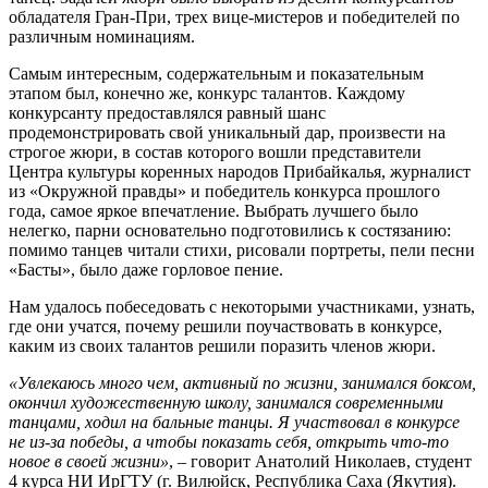
обладателя Гран-При, трех вице-мистеров и победителей по
различным номинациям.
Самым интересным, содержательным и показательным
этапом был, конечно же, конкурс талантов. Каждому
конкурсанту предоставлялся равный шанс
продемонстрировать свой уникальный дар, произвести на
строгое жюри, в состав которого вошли представители
Центра культуры коренных народов Прибайкалья, журналист
из «Окружной правды» и победитель конкурса прошлого
года, самое яркое впечатление. Выбрать лучшего было
нелегко, парни основательно подготовились к состязанию:
помимо танцев читали стихи, рисовали портреты, пели песни
«Басты», было даже горловое пение.
Нам удалось побеседовать с некоторыми участниками, узнать,
где они учатся, почему решили поучаствовать в конкурсе,
каким из своих талантов решили поразить членов жюри.
«Увлекаюсь много чем, активный по жизни, занимался боксом,
окончил художественную школу, занимался современными
танцами, ходил на бальные танцы. Я участвовал в конкурсе
не из-за победы, а чтобы показать себя, открыть что-то
новое в своей жизни»
, – говорит Анатолий Николаев, студент
4 курса НИ ИрГТУ (г. Вилюйск, Республика Саха (Якутия).