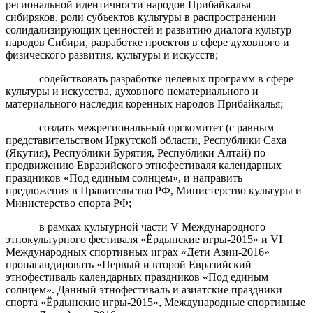
региональной идентичности народов Прибайкалья –
сибиряков, роли субъектов культуры в распространении
солидализирующих ценностей и развитию диалога культур
народов Сибири, разработке проектов в сфере духовного и
физического развития, культуры и искусств;
– содействовать разработке целевых программ в сфере
культуры и искусства, духовного нематериального и
материального наследия коренных народов Прибайкалья;
– создать межрегиональный оргкомитет (с равным
представительством Иркутской области, Республики Саха
(Якутия), Республики Бурятия, Республики Алтай) по
продвижению Евразийского этнофестиваля календарных
праздников «Под единым солнцем», и направить
предложения в Правительство РФ, Министерство культуры и
Министерство спорта РФ;
– в рамках культурной части V Международного
этнокультурного фестиваля «Ёрдынские игры-2015» и VI
Международных спортивных играх «Дети Азии-2016»
пропагандировать «Первый и второй Евразийский
этнофестиваль календарных праздников «Под единым
солнцем». Данный этнофестиваль и азиатские праздники
спорта «Ёрдынские игры-2015», Международные спортивные