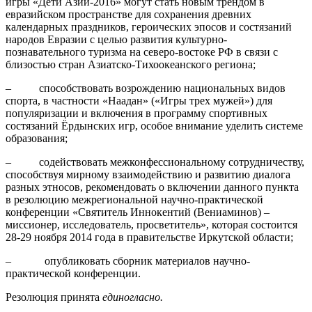
игры «Дети Азии-2016» могут стать новым трендом в
евразийском пространстве для сохранения древних
календарных праздников, героических эпосов и состязаний
народов Евразии с целью развития культурно-
познавательного туризма на северо-востоке РФ в связи с
близостью стран Азиатско-Тихоокеанского региона;
– способствовать возрождению национальных видов
спорта, в частности «Наадан» («Игры трех мужей») для
популяризации и включения в программу спортивных
состязаний Ёрдынских игр, особое внимание уделить системе
образования;
– содействовать межконфессиональному сотрудничеству,
способствуя мирному взаимодействию и развитию диалога
разных этносов, рекомендовать о включении данного пункта
в резолюцию межрегиональной научно-практической
конференции «Святитель Иннокентий (Вениаминов) –
миссионер, исследователь, просветитель», которая состоится
28-29 ноября 2014 года в правительстве Иркутской области;
– опубликовать сборник материалов научно-
практической конференции.
Резолюция принята
единогласно.