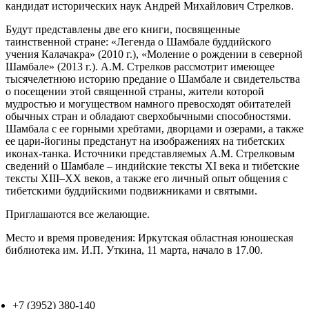
кандидат исторических наук Андрей Михайлович Стрелков.
Будут представлены две его книги, посвященные
таинственной стране: «Легенда о Шамбале буддийского
учения Калачакра» (2010 г.), «Моление о рождении в северной
Шамбале» (2013 г.). А.М. Стрелков рассмотрит имеющее
тысячелетнюю историю предание о Шамбале и свидетельства
о посещении этой священной страны, жители которой
мудростью и могуществом намного превосходят обитателей
обычных стран и обладают сверхобычными способностями.
Шамбала с ее горными хребтами, дворцами и озерами, а также
ее цари-йогины предстанут на изображениях на тибетских
иконах-танка. Источники представляемых А.М. Стрелковым
сведений о Шамбале – индийские тексты XI века и тибетские
тексты XIII–XX веков, а также его личный опыт общения с
тибетскими буддийскими подвижниками и святыми.
Приглашаются все желающие.
Место и время проведения: Иркутская областная юношеская
библиотека им. И.П. Уткина, 11 марта, начало в 17.00.
+7 (3952) 380-140