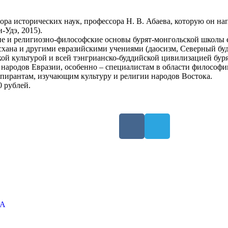
тора исторических наук, профессора Н. В. Абаева, которую он н
Удэ, 2015).
кие и религиозно-философские основы бурят-монгольской школы
хана и другими евразийскими учениями (даосизм, Северный будд
ской культурой и всей тэнгрианско-буддийской цивилизацией бур
й народов Евразии, особенно – специалистам в области философ
спирантам, изучающим культуру и религии народов Востока.
0 рублей.
ТА