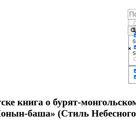
E
S
S
 книга о бурят-монгольском 
Шонын-баша» (Стиль Небесного