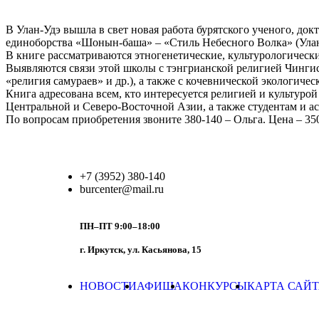
В Улан-Удэ вышла в свет новая работа бурятского ученого, док
единоборства «Шонын-баша» – «Стиль Небесного Волка» (Улан-
В книге рассматриваются этногенетические, культурологичес
Выявляются связи этой школы с тэнгрианской религией Чингис
«религия самураев» и др.), а также с кочевнической экологиче
Книга адресована всем, кто интересуется религией и культуро
Центральной и Северо-Восточной Азии, а также студентам и а
По вопросам приобретения звоните 380-140 – Ольга. Цена – 35
+7 (3952) 380-140
burcenter@mail.ru
ПН–ПТ 9:00–18:00
г. Иркутск, ул. Касьянова, 15
НОВОСТИ
АФИША
КОНКУРСЫ
КАРТА САЙ