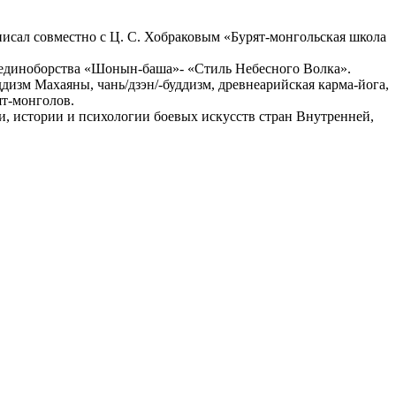
аписал совместно с Ц. С. Хобраковым «Бурят-монгольская школа
 единоборства «Шонын-баша»- «Стиль Небесного Волка».
изм Махаяны, чань/дзэн/-буддизм, древнеарийская карма-йога,
ят-монголов.
ии, истории и психологии боевых искусств стран Внутренней,