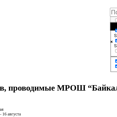
E
S
S
ов, проводимые МРОШ “Байкал”
ая
 16 августа