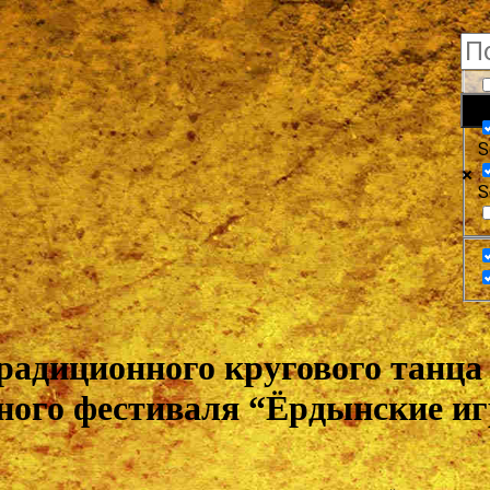
E
S
S
радиционного кругового танца
ного фестиваля “Ёрдынские и