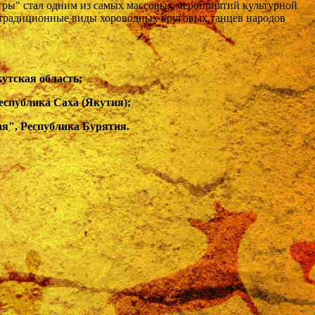
гры" стал одним из самых массовых мероприятий кул
ьтурной
 традиционные
виды хороводных круговых танцев народов
утская область;
еспублика Саха (Якутия);
ая", Республика Бурятия.