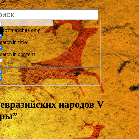
xact matches only
earch in title
earch in content
 евразийских народов V
гры”