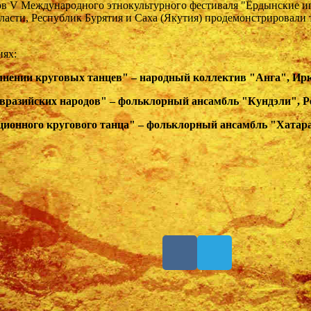
ов V Международного этнокультурного фестиваля "Ёрдынские и
ласти, Республик Бурятия и Саха (Якутия) продемонстрировали
иях:
лнении круговых танцев" – народный коллектив "Анга", Ирк
 евразийских народов" – фольклорный ансамбль "Кундэли", Р
диционного кругового танца" – фольклорный ансамбль "Хатар