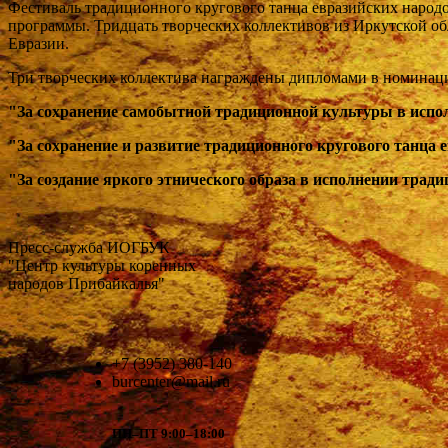
Фе
стиваль традиционного к
ругового т
а
нца евразийских народ
программы. Тридцать творческих коллективов из Иркутской об
Евразии.
Три творческих коллектива награждены дипломами в номинац
"За сохранение самобытной традиционной культуры в испо
"За сохранение и развитие традиционного кругового танца
"За создание яркого этнического образа в исполнении тра
Пресс-служба ИОГБУК
"Центр культуры коренных
народов Прибайкалья"
+7 (3952) 380-140
burcenter@mail.ru
ПН–ПТ 9:00–18:00