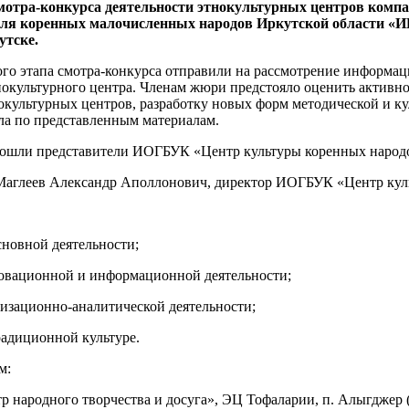
мотра-конкурса деятельности этнокультурных центров ком
ля коренных малочисленных народов Иркутской области «И
утске.
го этапа смотра-конкурса отправили на рассмотрение информа
нокультурного центра. Членам жюри предстояло оценить активнос
окультурных центров, разработку новых форм методической и ку
ла по представленным материалам.
вошли представители ИОГБУК «Центр культуры коренных народ
 Маглеев Александр Аполлонович, директор ИОГБУК «Центр кул
новной деятельности;
овационной и информационной деятельности;
изационно-аналитической деятельности;
радиционной культуре.
м:
народного творчества и досуга», ЭЦ Тофаларии, п. Алыгджер 