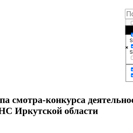
E
S
S
апа смотра-конкурса деятельн
НС Иркутской области