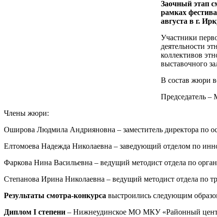
Заочный этап с
рамках фестива
августа в г. Ирк
Участники перво
деятельности эт
коллективов этн
выставочного за
В состав жюри 
Председатель –
Члены жюри:
Оширова Людмила Андрияновна – заместитель директора по ос
Елтомоева Надежда Николаевна – заведующий отделом по инн
Фаркова Нина Васильевна – ведущий методист отдела по орган
Степанова Ирина Николаевна – ведущий методист отдела по т
Результаты смотра-конкурса
выстроились следующим образо
Диплом I степени
– Нижнеудинское МО МКУ «Районный центр 