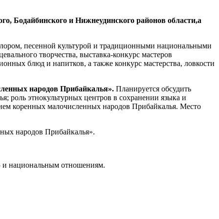
ого, Бодайбинского и Нижнеудинского районов области,а
клором, песенной культурой и традиционными национальными
цевального творчества, выставка-конкурс мастеров
онных блюд и напитков, а также конкурс мастерства, ловкости
сленных народов Прибайкалья».
Планируется обсудить
; роль этнокультурных центров в сохранении языка и
нием коренных малочисленных народов Прибайкалья. Место
нных народов Прибайкалья».
ью и национальным отношениям.