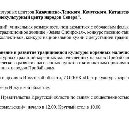
льтурных центров
Казачинско-Ленского, Качугского, Катангск
нокультурный центр народов Севера".
ий, уникальная возможность познакомиться с обрядовым фоль
е традиционное жилище «Земля Сибирская», конкурс песенно-тан
оллективов, конкурс национальной кухни с дегустацией традици
анение и развитие традиционной культуры коренных малочи
ьтурных традиций коренных малочисленных народов Прибайкалья
мического развития населенных пунктов с компактным прожива
ренных народов Прибайкалья.
ы и архивов Иркутской области, ИОГБУК «Центр культуры коре
ера Иркутской области».
 Правительства Иркутской области по связям с общественност
омольский», начало в 12.00. Круглый стол в 10.00.