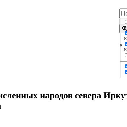
E
S
S
численных народов севера Ир
а