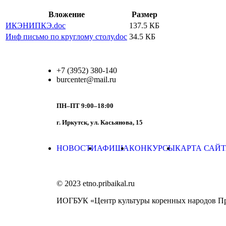
Вложение
Размер
ИКЭНИПКЭ.doc
137.5 КБ
Инф письмо по круглому столу.doc
34.5 КБ
+7 (3952) 380-140
burcenter@mail.ru
ПН–ПТ 9:00–18:00
г. Иркутск, ул. Касьянова, 15
НОВОСТИ
АФИША
КОНКУРСЫ
КАРТА САЙ
© 2023 etno.pribaikal.ru
ИОГБУК «Центр культуры коренных народов П