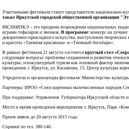
Участниками фестиваля станут представители национально-ку
также Иркутской городской общественной организации "Эт
ИКЭНИПКЭ – это праздник возрождения национальных традиц
играми тофаларов и эвенков.
В программе
: конкурс на лучше
декоративно-прикладного искусства, выступления творческих к
и красоты «Таежная красавица» и «Таежный богатырь».
В рамках фестиваля 21 августа состоится
круглый стол «Сохр
следующие вопросы: проблемы сохранения и развития этнокул
культуры; этнокультурный туризм как основной фактор эконо
проведения: г. Иркутск, ул. Касьянова, 15, Центр культуры ко
Учредители и организаторы фестиваля: Министерство культур
Партнеры: ИРОО «Союз коренных малочисленных народов Сев
При поддержке: Управления Губернатора Иркутской области и
Место и время проведения мероприятия: г. Иркутск, Парк «Комс
Прием заявок до 20 августа 2015 года.
Справки по тел. 380-140.