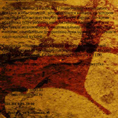
Фестиваль начнется с парада 17 национально-культурных
центров и объединений, затем состоится концерт, на котором
участники представят творчество своего народа. Во время
праздника будут работать интерактивные площадки. Гости
фестиваля познакомятся с национальными играми, песнями,
танцами, самобытным декоративно-прикладным искусством и
национальной кухней.
Фестиваль национальных культур Иркутска и Иркутской
области продолжится концертом народной артистка России
Надежды Бабкиной
. Ее выступление начнется в 21.00.
По материалам пресс-службы администрации Иркутска
+7 (3952) 380-140
burcenter@mail.ru
ПН–ПТ 9:00–18:00
г. Иркутск, ул. Касьянова, 15