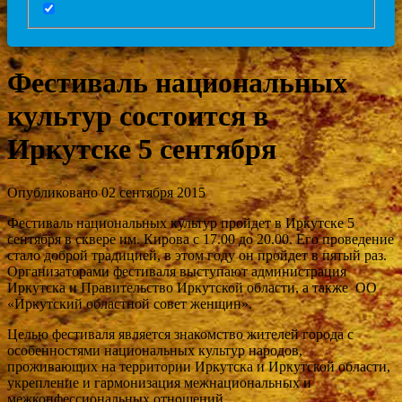
Фестиваль национальных
культур состоится в
Иркутске 5 сентября
Опубликовано 02 сентября 2015
Фестиваль национальных культур пройдет в Иркутске 5
сентября в сквере им. Кирова с 17.00 до 20.00. Его проведение
стало доброй традицией, в этом году он пройдет в пятый раз.
Организаторами фестиваля выступают администрация
Иркутска и Правительство Иркутской области, а также ОО
«Иркутский областной совет женщин».
Целью фестиваля является знакомство жителей города с
особенностями национальных культур народов,
проживающих на территории Иркутска и Иркутской области,
укрепление и гармонизация межнациональных и
межконфессиональных отношений.