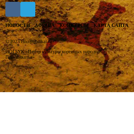
НОВОСТИ
АФИША
КОНКУРСЫ
КАРТА САЙТА
© 2023 etno.pribaikal.ru
ИОГБУК «Центр культуры коренных народов
Прибайкалья»