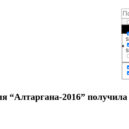
E
S
S
я “Алтаргана-2016” получила