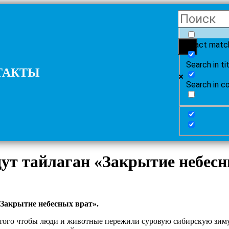
Exact matc
Search in ti
ТАКТЫ
Search in c
т тайлаган «Закрытие небесн
 «Закрытие небесных врат».
 того чтобы люди и животные пережили суровую сибирскую зиму