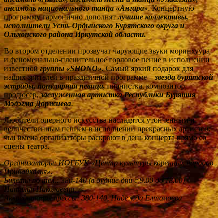
ансамбль национального танца «Ангара»
. Концертную
программу гармонично дополнят
лучшие
коллективы,
исполнители Усть-Ордынского Бурятского округа и
Ольхонского района Иркутской области.
Во втором отделении прозвучат чарующие звуки моринхуура
и феноменально-пленительное горловое пение в исполнении
известной
группы «SHONO»
. Самый яркий подарок для
наших зрителей в праздничной программе –
звезда бурятской
эстрады, популярная певица,
пианистка, композитор,
продюсер,
заслуженная артистка Республики Бурятия
Мэдэгма Доржиева
.
Любители оперного искусства насладятся утонченным и
величественным пением в исполнении прекрасных артистов,
чьи имена организаторы раскроют в день концерта прямо со
сцены театра.
Организаторы: ИОГБУК «Центр культуры коренных народов
Прибайкалья».
Билеты по тел.: 380-140 (в будние дни с 9.00 до 18.00),
Наталия Николаевна.
Аккредитация прессы: 380-140, Надежда Елтомоева