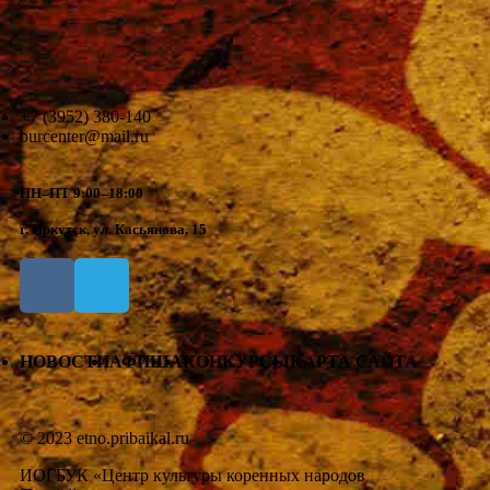
+7 (3952) 380-140
burcenter@mail.ru
ПН–ПТ 9:00–18:00
г. Иркутск, ул. Касьянова, 15
НОВОСТИ
АФИША
КОНКУРСЫ
КАРТА САЙТА
© 2023 etno.pribaikal.ru
ИОГБУК «Центр культуры коренных народов