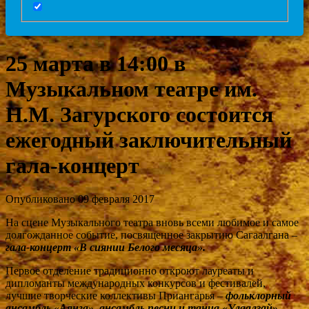
25 марта в 14:00 в
Музыкальном театре им.
Н.М. Загурского состоится
ежегодный заключительный
гала-концерт
Опубликовано 09 февраля 2017
На сцене Музыкального театра вновь всеми любимое и самое
долгожданное событие, посвященное закрытию Сагаалгана –
гала-концерт «В сиянии Белого месяца».
Первое отделение традиционно откроют лауреаты и
дипломанты международных конкурсов и фестивалей,
лучшие творческие коллективы Приангарья –
фольклорный
ансамбль «Аянга», ансамбль песни и танца «Улаалзай»,