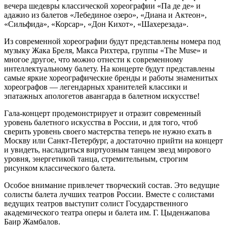
вечера шедевры классической хореографии «Па де де» и
адажио из балетов «Лебединое озеро», «Диана и Актеон»,
«Сильфида», «Корсар», «Дон Кихот», «Шахерезада».
Из современной хореографии будут представлены номера под
музыку Жака Бреля, Макса Рихтера, группы «The Muse» и
многое другое, что можно отнести к современному
интеллектуальному балету. На концерте будут представлены
самые яркие хореографические бренды и работы знаменитых
хореографов — легендарных хранителей классики и
эпатажных апологетов авангарда в балетном искусстве!
Гала-концерт продемонстрирует и отразит современный
уровень балетного искусства в России, и для того, чтоб
сверить уровень своего мастерства теперь не нужно ехать в
Москву или Санкт-Петербург, а достаточно прийти на концерт
и увидеть, насладиться виртуозным танцем звезд мирового
уровня, энергетикой танца, стремительным, строгим
рисунком классического балета.
Особое внимание привлечет творческий состав. Это ведущие
солисты балета лучших театров России. Вместе с солистами
ведущих театров выступит солист Государственного
академического театра оперы и балета им. Г. Цыденжапова
Баир Жамбалов.