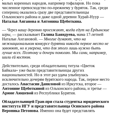
малых коренных народов, например тофаларов. Но пока
численное превосходство по-прежнему у буряток. Так, среди
соперниц оказались сразу две представительницы
Ольхонского района и даже одной деревни Хурай-Нуур —
Наталья Анганова и Антонина Щеботкина.
—
Через нашу деревню проезжают, когда едут на Ёрдынские
игры,
— рассказывает
Галина Баяндуева,
мама 17-летней
Натальи Ангановой. —
Многие думают, что на
межнациональном конкурсе бурятки никогда первое место не
завоюют, но я уверена, что для этого лишь нужно быть
лучше всех. Поэтому и дочери помогаю. Мы сами, например,
шили ей костюм.
Действительно, среди обладательниц титула «Цветок
Байкала» уже были представительницы других
национальностей. Но в этот раз удача улыбнулась
исключительно дочерям бурятского народа. Так, первое место
досталось
Анастасии Даниловой
из Иркутска, второе —
Антонине Щеботкиной
из Ольхонского района, и третье —
Арюне Аюшевой
из Республики Бурятия.
Обладательницей Гран-при стала студентка юридического
института ИГУ и представительница Осинского района
Вероника Петонова
. Именно она будет представлять