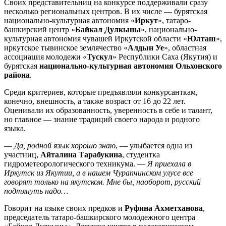
Своих представительниц на конкурсе поддерживали сразу
несколько региональных центров. В их числе — бурятская
национально-культурная автономия «
Иркут
», татаро-
башкирский центр «
Байкал Дулкыны
», национально-
культурная автономия чувашей Иркутской области «
Юлташ
»,
иркутское тывинское землячество «
Алдын Уе
», областная
ассоциация молодежи «
Тускул
» Республики Саха (Якутия) и
бурятская
национально-культурная автономия Ольхонского
района
.
Среди критериев, которые предъявляли конкурсанткам,
конечно, внешность, а также возраст от 16 до 22 лет.
Оценивали их образованность, уверенность в себе и талант,
но главное — знание традиций своего народа и родного
языка.
—
Да, родной язык хорошо знаю
, — улыбается одна из
участниц,
Айталина Тарабукина
, студентка
гидрометеорологического техникума. —
Я приехала в
Иркутск из Якутии, а в нашем Чурапчинском улусе все
говорят только на якутском. Мне бы, наоборот, русский
подтянуть надо…
Говорит на языке своих предков и
Руфина Ахметханова
,
председатель татаро-башкирского молодежного центра