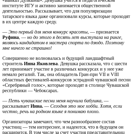
«Байкал Дулкыны». Девушка учится в педагогическом
институте ИГУ и активно занимается общественной
деятельностью. Рассказывает, что для популяризации
татарского языка даже организовали курсы, которые проходят
в их центре каждую среду.
—
Это первый для меня конкурс красоты
, — признается
Руфина
, —
но до этого я десять лет выступала на ринге,
являюсь кандидатом в мастера спорта по дзюдо. Поэтому
мне ничего не страшно!
Совершенно не волновалась и будущий ландшафтный
строитель
Инна Яковлева
. Девушка рассказала, что с шести
лет принимает участие в различных конкурсах и у нее уже
немало регалий. Так, она обладатель Гран-при VII и VIII
областных фестивалей-конкурсов эстрадной чувашской песни
«Серебряный голос», которые проходят в столице Чувашской
республики — Чебоксарах.
—
Петь чувашские песни меня научила бабушка
, —
рассказывает
Инна.
—
Сегодня это мое хобби. Хотя, если
честно, речь на родном языке я понимаю плохо.
Организаторы замечают, что чем разнообразнее состав
участниц — тем интереснее, и надеются, что в будущем он
расширится. В том числе за счет участия представительниц