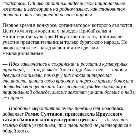
сходством. Однако стоит им надеть свои национальные
костюмы и заговорить на родном языке, как становится
понятно: это совершенно разные народы.
Первое время в конкурсе, организатором которого являются
Центр культуры коренных народов Прибайкалья и
министерство культуры Иркутской области, принимали
участие представительницы только бурятского народа. Но
около десяти лет назад мероприятие сделали
межнациональным.
—
Идея заключалась в сохранении и развитии культурных
традиций,
— продолжает Александр Амагзаев, —
чтобы
девушки понимали, почему у них такая интересная
внешность, ценили свою красоту, а через ее призму доносили
до людей свои ценности. Согласитесь, увидев красавицу в
национальной одежде, многие захотят узнать больше о ней и
ее народе.
—
Подобные мероприятия очень полезны для молодежи
, —
добавляет
Рамис Султанов, председатель Иркутского
татаро-башкирского культурного центра.
—
Только так
можно быть уверенным, что твой народ не растворится в
общей массе
.