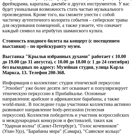
фреймдрама, караталы, джембе и других инструментов. У вас
будет уникальная возможность стать частью музыкального
произведения. Кроме того, вы сможете унести с собой
частичку аутентичного колорита события – сибирские травы
для окуривания помещений, а также узнаете, что означает
каждый символ на атрибутах шаманского культа.
Стоимость входного билета на концерт (с посещением
выставки) – по прейскуранту музея.
Выставка "Крылья избранных духами" работает с 10.00
до 19.00 (до 31 августа), с 10.00 до 18.00 (с 1 до 24 сентября)
без выходных по адресу: Музейная студия, улица Карла
Маркса, 13. Телефон 200-368.
Информация о коллективе: студия этнической перкуссии
"Этнобит" уже более десяти лет осваивает и популяризирует
этническую перкуссию в Прибайкалье. Основные
направления: арабские и африканские барабаны, а также
world-music. В последние годы участники коллектива активно
развивают направление body-percussion (телесная
перкуссия). Коллектив победитель и участник всероссийских
и международных конкурсов и фестивалей, таких как
"Ударная волна" (Санкт-Петербург), "Голос кочевников"
(Улан-Удэ), "Барабаны мира" (Самара), "Саянское кольцо"