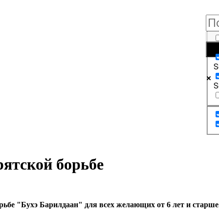
E
S
S
рятской борьбе
орьбе "Бухэ Барилдаан" для всех желающих от 6 лет и старше