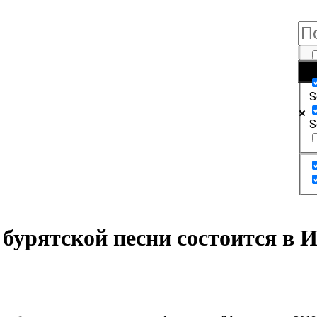
E
S
S
бурятской песни состоится в И