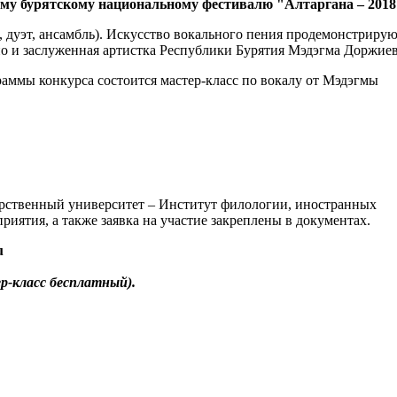
ому бурятскому национальному фестивалю "Алтаргана – 2018
, дуэт, ансамбль). Искусство вокального пения продемонстриру
 но и заслуженная артистка Республики Бурятия Мэдэгма Доржие
аммы конкурса состоится мастер-класс по вокалу от Мэдэгмы
дарственный университет – Институт филологии, иностранных
иятия, а также заявка на участие закреплены в документах.
u
р-класс бесплатный).