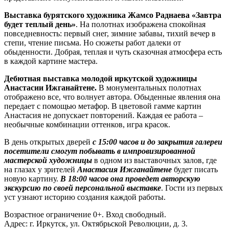
Выставка бурятского художника Жамсо Раднаева «Завтра
будет теплый день»
. На полотнах изображена спокойная
повседневность: первый снег, зимние забавы, тихий вечер в
степи, чтение письма. Но сюжеты работ далеки от
обыденности. Добрая, теплая и чуть сказочная атмосфера есть
в каждой картине мастера.
Дебютная выставка молодой иркутской художницы
Анастасии Ижганайтене.
В монументальных полотнах
отображено все, что волнует автора. Обыденные явления она
передает с помощью метафор. В цветовой гамме картин
Анастасия не допускает повторений. Каждая ее работа –
необычные комбинации оттенков, игра красок.
В день открытых дверей
с 15:00 часов и до закрытия галереи
посетители смогут побывать в импровизированной
мастерской художницы
в одном из выставочных залов, где
на глазах у зрителей
Анастасия Ижганайтене
будет писать
новую картину.
В 18:00 часов она проведет авторскую
экскурсию по своей персональной выставке
. Гости из первых
уст узнают историю создания каждой работы.
Возрастное ограничение 0+. Вход свободный.
Адрес: г. Иркутск, ул. Октябрьской Революции, д. 3.