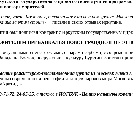
кутского государственного цирка со своей лучшей программ
 восторг у зрителей.
сивое, яркое. Костюмы, техника – все на высшем уровне. Мы за
трашия за этим стоит
», – писали в своих отзывах иркутяне.
ятии был подписан контракт с Иркутским государственным цирк
ИТ ЖИТЕЛЯМ ПРИБАЙКАЛЬЯ НОВОЕ ГРАНДИОЗНОЕ ЭТН
и визуальными спецэффектами, с шарами-зорбами, с современно
Запада на Восток, погружение в культуру Бурятии. Зрители прик
частие режиссерско-постановочная группа из Москвы
:
Елена П
едры современной хореографии и танцев народов мира Московско
 «Арктида».
9-71-72, 24-05-35
, а также
в ИОГБУК «Центр культуры коренных 