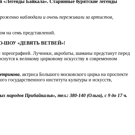
ой «Легенды Байкала». Старинные бурятские легенды
вороженно наблюдали и очень переживали за артистов,
ом на семь представлений.
О-ШОУ «ДЕВЯТЬ ВЕТВЕЙ»!
й хореографией. Лучники, акробаты, шаманы предстанут перед
оснутся к великому цирковому искусству в современном
етрикова
, актриса Большого московского цирка на проспекте
го государственного института культуры и искусств,
народов Прибайкалья», тел.: 380-140 (Ольга), с 9 до 17 ч.