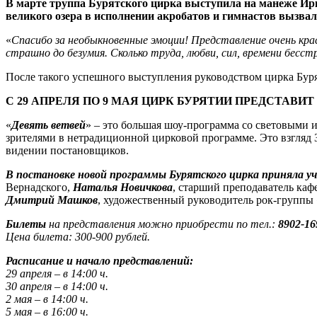
В марте труппа Бурятского цирка выступила на манеже Ир
великого озера в исполнении акробатов и гимнастов вызвали
«
Спасибо за необыкновенные эмоции! Представление очень кра
страшно до безумия. Сколько труда, любви, сил, времени бесс
После такого успешного выступления руководством цирка Бур
С 29 АПРЕЛЯ ПО 9 МАЯ ЦИРК БУРЯТИИ ПРЕДСТАВ
«
Девять ветвей
» – это большая шоу-программа со световыми 
зрителями в нетрадиционной цирковой программе. Это взгляд 
видении постановщиков.
В постановке новой программы Бурятского цирка приняла у
Вернадского,
Наталья Новичкова
, старший преподаватель каф
Дмитрий Машков
, художественный руководитель рок-группы
Билеты
на представления можно приобрести по тел.:
8902-16
Цена билета: 300-900 рублей.
Расписание и начало представлений:
29 апреля – в 14:00 ч.
30 апреля – в 14:00 ч.
2 мая – в 14:00 ч.
5 мая – в 16:00 ч.