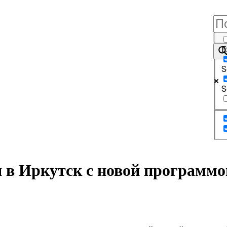
E
S
S
 в Иркутск с новой программо