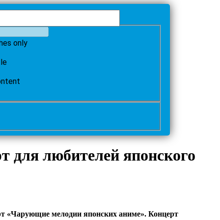
hes only
tle
ontent
рт для любителей японского
ерт «Чарующие мелодии японских аниме». Концерт