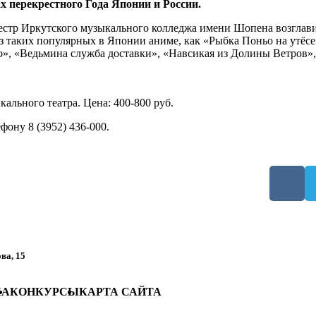
х перекрестного Года Японии и России.
стр Иркутского музыкального колледжа имени Шопена возглав
з таких популярных в Японии аниме, как «Рыбка Поньо на утёс
о», «Ведьмина служба доставки», «Навсикая из Долины Ветров»
кального театра. Цена: 400-800 руб.
фону 8 (3952) 436-000.
ова, 15
ША
КОНКУРСЫ
КАРТА САЙТА