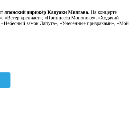
ит
японский дирижёр
Кацуаки Миягава
. На концерте
е», «Ветер крепчает», «Принцесса Мононоке», «Ходячий
, «Небесный замок Лапута», «Унесённые призраками», «Мой