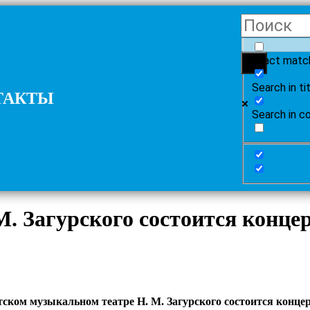
Exact matc
Search in ti
ТАКТЫ
Search in c
. Загурского состоится конце
тском музыкальном театре Н. М. Загурского состоится конц