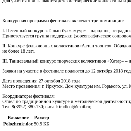
Для участия приглашаются детские творческие коллективы Ир
Конкурсная программа фестиваля включает три номинации:
I. Песенный конкурс «Талын булжамуур» – народное, эстрадное,
Приветствуется группа поддержки (хореографическое сопрово
II. Конкурс фольклорных коллективов«Алтан тоонто». Обрядов
не более 18 лет).
III. Танцевальный конкурс творческих коллективов «Хатар» – н
Заявки на участие в фестивале подаются до 12 октября 2018 год
Дата проведения: 27 октября 2018 года
Место проведения: г. Иркутск, Дом культуры им. Горького, ул. 
Координаторы фестиваля:
Отдел по традиционной культуре и методической деятельности
Тел: 8(3952) 380-130; e-mail: tradicot@mail.ru;
Вложение
Размер
Polozhenie.doc
50.5 КБ