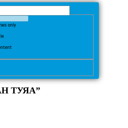
hes only
tle
ontent
ТАН ТУЯА”