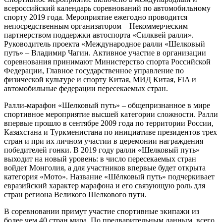
всероссийский календарь соревнований по автомобильному
спорту 2019 года. Мероприятие ежегодно проводится
непосредственным организатором – Некоммерческим
партнерством поддержки автоспорта «Силквей ралли».
Руководитель проекта «Международное ралли «Шелковый
путь» – Владимир Чагин. Активное участие в организации
соревнования принимают Министерство спорта Российской
Федерации, Главное государственное управление по
физической культуре и спорту Китая, МИД Китая, FIA и
автомобильные федерации пересекаемых стран.
Ралли-марафон «Шелковый путь» – общепризнанное в мире
спортивное мероприятие высшей категории сложности. Ралли
впервые прошло в сентябре 2009 года по территории России,
Казахстана и Туркменистана по инициативе президентов трех
стран и при их личном участии в церемонии награждения
победителей гонки. В 2019 году ралли «Шелковый путь»
выходит на новый уровень: в число пересекаемых стран
войдет Монголия, а для участников впервые будет открыта
категория «Мото». Название «Шёлковый путь» подчеркивает
евразийский характер марафона и его связующую роль для
стран региона Великого Шелкового пути.
В соревновании примут участие спортивные экипажи из
более чем 40 стран мира. По предварительным данным, всего