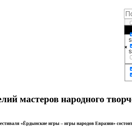
E
S
S
лий мастеров народного творч
стиваля «Ёрдынские игры – игры народов Евразии» состоит 