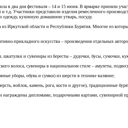
ла в два дня фестиваля – 14 и 15 июня. В ярмарке приняли учас
 и т.д. Участники представили изделия ремесленного производ
ю одежду, кухонную домашнюю утварь, посуду.
а из Иркутской области и Республики Бурятия. Многие из котор
ативно-прикладного искусства – произведения отдельных автор
, шкатулки и сувениры из бересты – дудочки, бусы, сумочки, кукл
ского волоса, сувениры в национальном стиле – амулеты, подвеск
вные уборы, обувь и сумки) из шерсти в технике валяние;
рсть, войлок, камень, рога, кости и другое), традиционные бур
ыли награждены дипломами, подарочными картами, сувенирной п