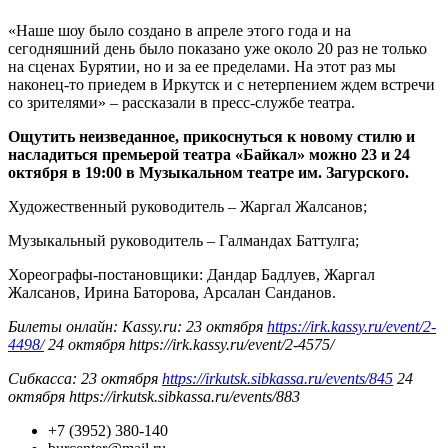
«Наше шоу было создано в апреле этого года и на
сегодняшний день было показано уже около 20 раз не только
на сценах Бурятии, но и за ее пределами. На этот раз мы
наконец-то приедем в Иркутск и с нетерпением ждем встречи
со зрителями» – рассказали в пресс-службе театра.
Ощутить неизведанное, прикоснуться к новому стилю и
насладиться премьерой театра «Байкал» можно 23 и 24
октября в 19:00 в Музыкальном театре им. Загурского.
Художественный руководитель – Жаргал Жалсанов;
Музыкальный руководитель – Галмандах Баттулга;
Хореографы-постановщики: Дандар Бадлуев, Жаргал
Жалсанов, Ирина Баторова, Арсалан Санданов.
Билеты онлайн: Kassy.ru: 23 октября
https://irk.kassy.ru/event/2-
4498/
24 октября https://irk.kassy.ru/event/2-4575/
Сибкасса: 23 октября
https://irkutsk.sibkassa.ru/events/845
24
октября https://irkutsk.sibkassa.ru/events/883
+7 (3952) 380-140