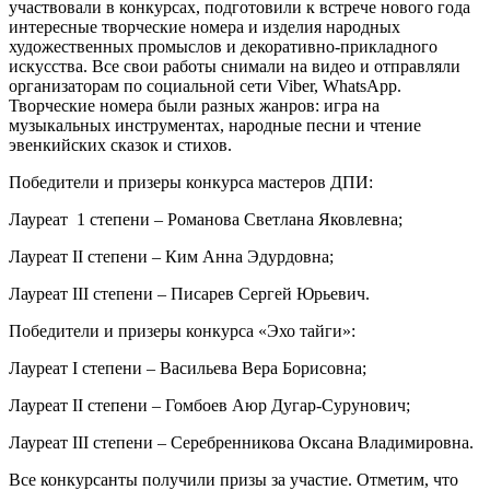
участвовали в конкурсах, подготовили к встрече нового года
интересные творческие номера и изделия народных
художественных промыслов и декоративно-прикладного
искусства. Все свои работы снимали на видео и отправляли
организаторам по социальной сети Viber, WhatsApp.
Творческие номера были разных жанров: игра на
музыкальных инструментах, народные песни и чтение
эвенкийских сказок и стихов.
Победители и призеры конкурса мастеров ДПИ:
Лауреат 1 степени – Романова Светлана Яковлевна;
Лауреат II cтепени – Ким Анна Эдурдовна;
Лауреат III cтепени – Писарев Сергей Юрьевич.
Победители и призеры конкурса «Эхо тайги»:
Лауреат I cтепени – Васильева Вера Борисовна;
Лауреат II cтепени – Гомбоев Аюр Дугар-Сурунович;
Лауреат III cтепени – Серебренникова Оксана Владимировна.
Все конкурсанты получили призы за участие. Отметим, что