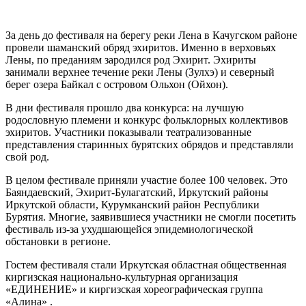
За день до фестиваля на берегу реки Лена в Качугском районе
провели шаманский обряд эхиритов. Именно в верховьях
Лены, по преданиям зародился род Эхирит. Эхириты
занимали верхнее течение реки Лены (Зулхэ) и северный
берег озера Байкал с островом Ольхон (Ойхон).
В дни фестиваля прошло два конкурса: на лучшую
родословную племени и конкурс фольклорных коллективов
эхиритов. Участники показывали театрализованные
представления старинных бурятских обрядов и представляли
свой род.
В целом фестивале приняли участие более 100 человек. Это
Баяндаевский, Эхирит-Булагатский, Иркутский районы
Иркутской области, Курумканский район Республики
Бурятия. Многие, заявившиеся участники не смогли посетить
фестиваль из-за ухудшающейся эпидемиологической
обстановки в регионе.
Гостем фестиваля стали Иркутская областная общественная
киргизская национально-культурная организация
«ЕДИНЕНИЕ» и киргизская хореографическая группа
«Алина» .