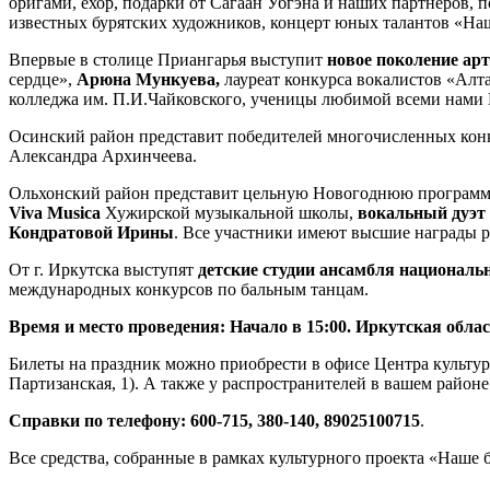
оригами, ёхор, подарки от Сагаан Убгэна и наших партнеров,
известных бурятских художников, концерт юных талантов «На
Впервые в столице Приангарья выступит
новое поколение ар
сердце»,
Арюна Мункуева,
лауреат конкурса вокалистов «Алт
колледжа им. П.И.Чайковского, ученицы любимой всеми нами
Осинский район представит победителей многочисленных кон
Александра Архинчеева.
Ольхонский район представит цельную Новогоднюю программ
Viva Musica
Хужирской музыкальной школы,
вокальный дуэт
Кондратовой Ирины
. Все участники имеют высшие награды 
От г. Иркутска выступят
детские студии ансамбля националь
международных конкурсов по бальным танцам.
Время и место проведения: Начало в 15:00. Иркутская обла
Билеты на праздник можно приобрести в офисе Центра культуры 
Партизанская, 1). А также у распространителей в вашем районе
Справки по телефону: 600-715, 380-140, 89025100715
.
Все средства, собранные в рамках культурного проекта «Наше 