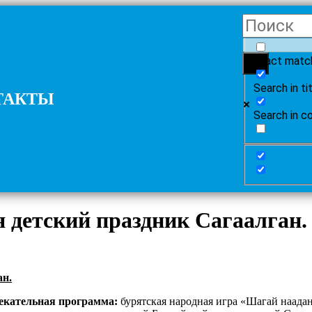
Exact matc
Search in ti
ТАКТЫ
Search in c
я детский праздник Сагаалган.
екательная программа:
бурятская народная игра «Шагай наада