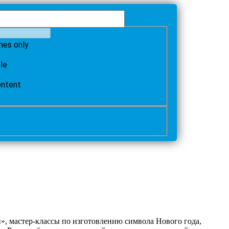
hes only
tle
ontent
н», мастер-классы по изготовлению символа Нового года,