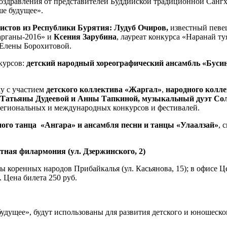
 поздравления от представителей Буддийской традиционной Сан
ше будущее».
тистов из Республики Бурятия: Лудуб Очиров,
известный певец
арганы-2016» и
Ксения Зарубина
, лауреат конкурса «Наранай т
 Елены Борохитовой.
курсов:
детский народный хореографический ансамбль «Буси
у с участием
детского коллектива «Жаргал»
,
народного колле
 Татьяны Дудеевой и Анны Тапкиной, музыкальный дуэт Со
региональных и международных конкурсов и фестивалей.
ного танца «Ангара» и ансамбля песни и танцы «Улаалзай»
, 
стная филармония (ул. Дзержинского, 2)
коренных народов Прибайкалья (ул. Касьянова, 15); в офисе Цен
. Цена билета 250 руб.
будущее», будут использованы для развития детского и юношеско