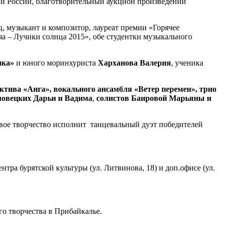
гхи России, благотворительный аукцион произведений
, музыкант и композитор, лауреат премии «Горячее
уяа – Лучики солнца 2015», обе студентки музыкального
нка»
и юного моринхуриста
Харханова Валерия
, ученика
ктива «Анга», вокального ансамбля «Ветер перемен», трио
ловецких Дарьи и Вадима
,
солистов Баировой Марьяны и
свое творчество исполнит танцевальный дуэт победителей
тра бурятской культуры (ул. Литвинова, 18) и доп.офисе (ул.
го творчества в Прибайкалье.