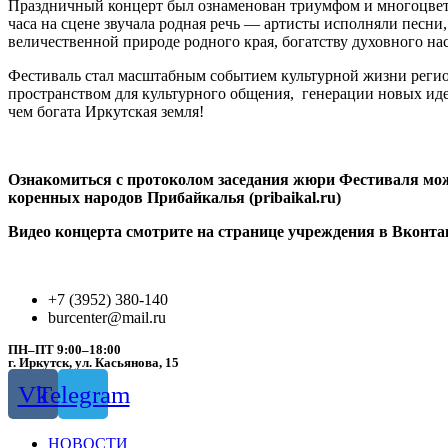
Праздничный концерт был ознаменован триумфом и многоцвети
часа на сцене звучала родная речь — артисты исполняли пес
величественной природе родного края, богатству духовного н
Фестиваль стал масштабным событием культурной жизни регио
пространством для культурного общения, генерации новых идей 
чем богата Иркутская земля!
Ознакомиться с протоколом заседания жюри Фестиваля мож
коренных народов Прибайкалья (pribaikal.ru)
Видео концерта смотрите на странице учреждения в Вконта
+7 (3952) 380-140
burcenter@mail.ru
ПН–ПТ 9:00–18:00
г. Иркутск, ул. Касьянова, 15
Vk
Telegram
НОВОСТИ