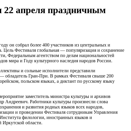
я 22 апреля праздничным
оду он собрал более 400 участников из центральных и
а. Цель Фестиваля глобальная — популяризация и сохранение
сти, Федеральным агентством по делам национальностей
ов мира и Году культурного наследия народов России.
коллективы и сольные исполнители представили
 — обладатель Гран-При. В рамках Фестиваля свыше 200
рейском, польском языках, а диктант по русскому языку
ероприятие заместитель министра культуры и архивов
др Андреевич. Работники культуры произнесли слова
охранения и развития родных языков всех народов,
низации и проведении Фестиваля сотрудникам Управления
 Института филологии, иностранных языков и
й Иркутской области.