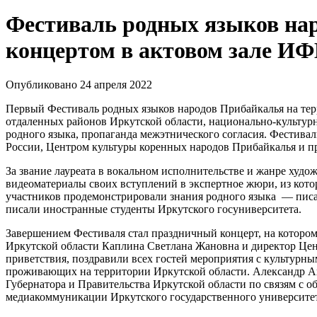
Фестиваль родных языков на
концертом в актовом зале 
Опубликовано 24 апреля 2022
Первый Фестиваль родных языков народов Прибайкалья на терр
отдаленных районов Иркутской области, национально-культурн
родного языка, пропаганда межэтнического согласия. Фестива
России, Центром культуры коренных народов Прибайкалья и п
За звание лауреата в вокальном исполнительстве и жанре худо
видеоматериалы своих вступлений в экспертное жюри, из кот
участников продемонстрировали знания родного языка — писали
писали иностранные студенты Иркутского госуниверситета.
Завершением Фестиваля стал праздничный концерт, на которо
Иркутской области Каплина Светлана Жановна и директор Цен
приветствия, поздравили всех гостей мероприятия с культурн
проживающих на территории Иркутской области. Александр А
Губернатора и Правительства Иркутской области по связям с
медиакоммуникации Иркутского государственного университет