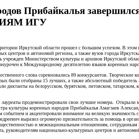
родов Прибайкалья завершилс
ИФИЯМ ИГУ
итории Иркутской области прошел с большим успехом. В этом г
ых центров и автономий региона, а также вузов города Иркутск
ль учрежден Министерством культуры и архивов Иркутской обла
риурочен к Международному десятилетию языков коренных народ
жественного слова соревновались 89 конкурсантов. Творческие 
орых были отобраны 15 лучших, а также абсолютный победитель
 диктанты на белорусском, бурятском, литовском, татарском, ко
м лауреаты продемонстрировали свои лучшие номера. Открыли м
тра культуры коренных народов Прибайкалья Амагзаев Алексан
ым событием и акцентировали внимание на великую значимость с
ндреевич выразил огромную признательность за помощь в орга
 общественностью и межнациональным отношениям, сотрудникам
а, руководителям национально-культурных центров и автономи