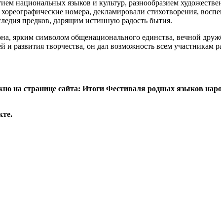
ем национальных языков и культур, разнообразием художествен
ни, хореографические номера, декламировали стихотворения, в
аследия предков, дарящим истинную радость бытия.
на, ярким символом общенационального единства, вечной дружб
и развития творчества, он дал возможность всем участникам рас
но на странице сайта: Итоги Фестиваля родных языков нар
кте.